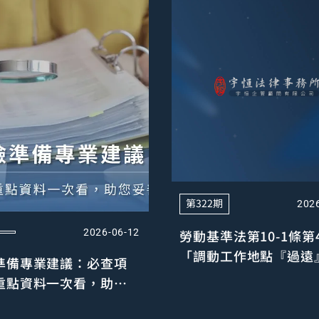
第322期
202
2026-06-12
勞動基準法第10-1條第
「調動工作地點『過遠
準備專業建議：必查項
雇主應予以必要之協助
重點資料一次看，助您
判斷—以近期民事法院
應對
察為中心