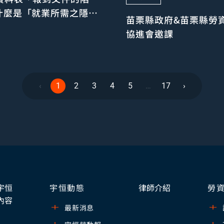
什麼是「就業所需之隱私
苗栗縣政府&苗栗縣勞
」？
協進會邀課
‹
1
2
3
4
5
…
17
›
宇恒
宇恒動態
律師介紹
勞
內容
最新消息