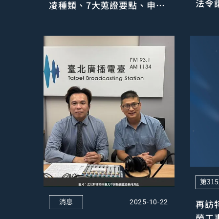
法令
凌種類、7大蒐證要點、申訴
處理流程統整
第31
消息
再訪
2025-10-22
勞工