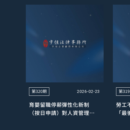
第320期
第31
2026-02-23
育嬰留職停薪彈性化新制
勞工
（按日申請）對人資管理的
「最
影響與應對
勞動
「重