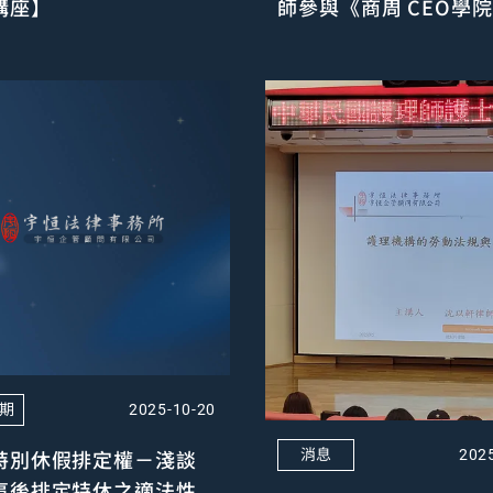
講座】
師參與《商周 CEO學
學論壇紀實
5期
2025-10-20
消息
特別休假排定權－淺談
202
事後排定特休之適法性