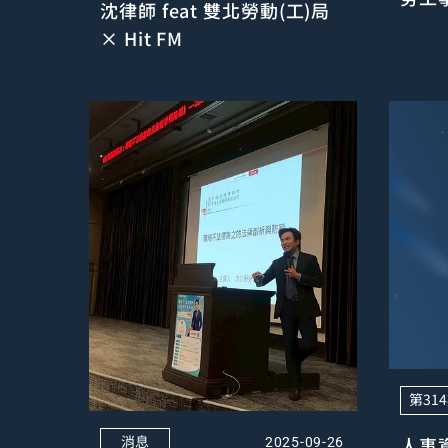
沈律師 feat 雙北勞動(工)局
× Hit FM
第31
消息
人事
2025-09-26