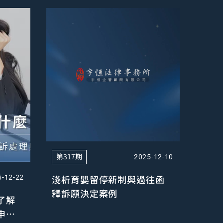
第317期
2025-12-10
淺析育嬰留停新制與過往函
5-12-22
釋訴願決定案例
了解
申訴