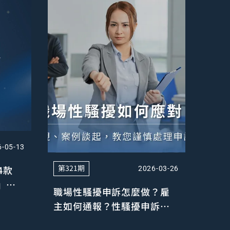
6-05-13
第321期
4款
2026-03-26
』，
職場性騷擾申訴怎麼做？雇
」之
主如何通報？性騷擾申訴流
判決觀
程全整理！