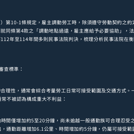
）第10-1條規定，雇主調動勞工時，除須遵守勞動契約之約
而就同條第4款之「調動地點過遠，雇主應給予必要協助」，
112年至114年間多則民事法院判決，梳理分析民事法院在
審查標準：
的合理性，通常會綜合考量勞工日常可接受範圍及交通方式。
通常不被認為構成重大不利益：
勤時間僅增加約5至20分鐘，尚未逾越一般通勤族可合理忍受
出，通勤距離增加6.1公里、時間增加約5分鐘，仍屬可接受範圍