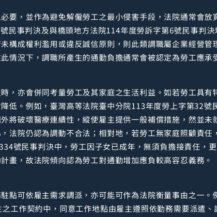
之必要，並作為避免解僱勞工之最小侵害手段，法院通常會放
18號民事判決及與橋頭地方法院114年度勞訴字第6號民事判
若未構成權利濫用或違反誠信原則，則此類調職屬企業經營管
在此情況下，調職所產生的通勤負擔通常會被認定為勞工應承
性時，亦會併同考量勞工及其家庭之生活利益。如若勞工具有
降低。例如，臺灣高等法院臺中分院113年度勞上字第32號
國外將破壞醫療連續性，縱使雇主提供一般補償措施，然並未
為，法院仍認為調動不合法；相對地，若勞工無家庭照顧責任
第334號民事判決中，勞工因子女已成年，無須負擔接責任，
助計畫，故法院傾向認為勞工對通勤增加應負較高容忍義務。
駐點可依雇主需求調派，亦可能可作為法院衡量事由之一。例
主之工作契約中，同意工作地點由雇主遵照依勤務需要派遣、