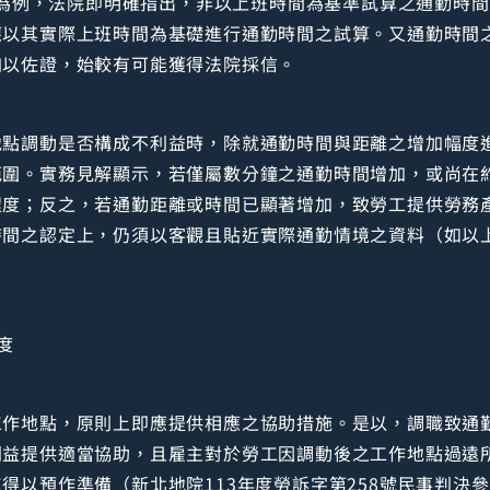
判決為例，法院即明確指出，非以上班時間為基準試算之通勤時
應以其實際上班時間為基礎進行通勤時間之試算。又通勤時間
加以佐證，始較有可能獲得法院採信。
地點調動是否構成不利益時，除就通勤時間與距離之增加幅度
範圍。實務見解顯示，若僅屬數分鐘之通勤時間增加，或尚在
程度；反之，若通勤距離或時間已顯著增加，致勞工提供勞務
時間之認定上，仍須以客觀且貼近實際通勤情境之資料（如以
度
工作地點，原則上即應提供相應之協助措施。是以，調職致通
利益提供適當協助，且雇主對於勞工因調動後之工作地點過遠
得以預作準備（新北地院113年度勞訴字第258號民事判決