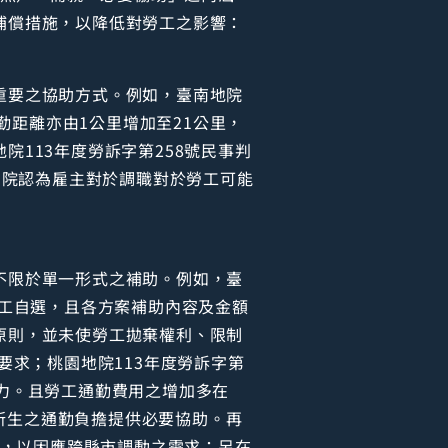
補償措施，以降低對勞工之影響：
重要之協助方式。例如，臺南地院
勤距離亦由1公里增加至21公里，
113年度勞訴字第258號民事判
法院認為雇主對於調職對於勞工可能
不限於單一形式之補助。例如，臺
員工自選，且各方案補助內容及金額
原則，並未使勞工拋棄權利、限制
要求；桃園地院113年度勞訴字第
力。且勞工通勤費用之增加多在
職所生之通勤負擔提供必要協助。再
助，以因應跨縣市調動之需求；另在