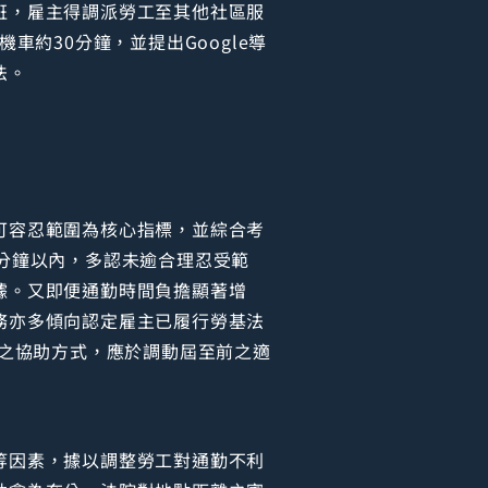
班，雇主得調派勞工至其他社區服
約30分鐘，並提出Google導
法。
可容忍範圍為核心指標，並綜合考
分鐘以內，多認未逾合理忍受範
據。又即便通勤時間負擔顯著增
務亦多傾向認定雇主已履行勞基法
供之協助方式，應於調動屆至前之適
等因素，據以調整勞工對通勤不利