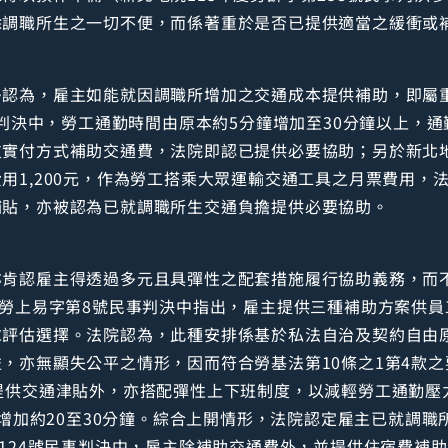
除調職所生之一切不便，而係著重於是否已提供適當之緩衝或
多認為，雇主如能就因調職所增加之交通成本提供補助，即屬
事判決中，勞工通勤時間由原本約5分鐘增加至30分鐘以上，通
實付方式補助交通費，法院即認已提供必要協助；另於新北地院
用1,200元，作為勞工搭乘大眾運輸交通工具之月票費用，
補貼，亦被認為已就調職所生交通負擔提供必要協助。
亦肯認雇主得透過多元且具彈性之配套措施履行協助義務，而
度勞上易字第8號民事判決中指出，雇主提供三種補助方案供
求評估選擇。法院認為，此種安排係基於私法自治及契約自由
，亦無顯失公平之情形，因而符合勞基法第10條之1第4款之
提供交通津貼外，亦搭配彈性上下班制度，以減輕勞工通勤壓
亦僅增加約20至30分鐘。綜合上開情形，法院認定雇主已就調
第124號民事判決中，雇主除補助交通費外，並提供住宿費補