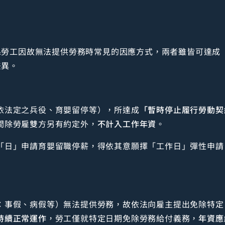
係勞工因故無法提供勞務時常見的因應方式，兩者雖皆可達成
差異。
依法定之兵役、育嬰留停等），所達成
「暫時停止履行勞動契
間除勞雇雙方另有約定外，
不計入工作年資
。
「日」申請育嬰留職停薪，得依其意願擇「工作日」彈性申請
：事假、病假等）無法提供勞務，故依法向雇主提出免除特定
持續正常運作
，勞工僅就特定日期免除勞務給付義務，
年資應