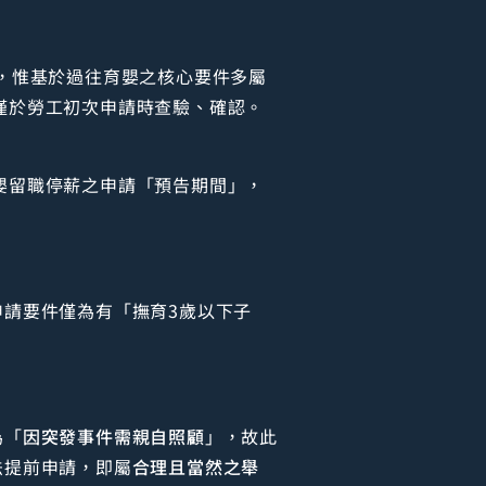
，惟基於過往育嬰之核心要件多屬
僅於勞工初次申請時查驗、確認。
嬰留職停薪之申請「預告期間」，
請要件僅為有「撫育3歲以下子
為「
因突發事件需親自照顧
」，故此
法提前申請，即屬
合理且當然之舉