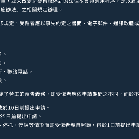
變革，
並未改變
育嬰留職停薪的法律本質與適用程序，是以雇
實施辦法」之相關規定辦理。
條規定，受僱者應以事先約定之
書面、電子郵件、通訊軟體
日。
日。
所、聯絡電話。
險。
規範了勞工的預告義務，即受僱者應依申請期間之不同，而於
：應於10日前提出申請。
應於5日前提出申請。
、停托、停課等情形而需受僱者親自照顧，得於1日前提出申