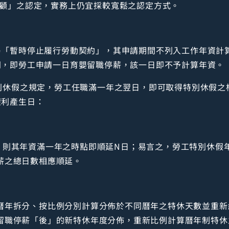
顧」之認定，實務上仍宜採較寬鬆之認定方式。
乃「暫時停止履行勞動契約」，其申請期間不列入工作年資計
同，即勞工申請一日育嬰留職停薪，該一日即不予計算年資。
別休假之規定，勞工任職滿一年之翌日，即可取得特別休假之
權利產生日：
純
，則其年資滿一年之時點即順延N日；易言之，勞工特別休假
薪之總日數相應順延。
多
曆年拆分、按比例分別計算分佈於不同曆年之特休天數並重新
留職停薪「後」的新特休年度分佈，重新比例計算曆年制特休