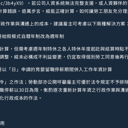
reurl.cc/3b4yX9）。若公司人資系統無法完整支援，或人
計算錯誤。退萬步言，縱能正確計算，如何讓勞工朋友充分理
行政作業與溝通上的成本，建議雇主可考慮以下兩種解決方案
接將給假模式自曆年制改為週年制
計算，但需考慮週年制特休之各人特休年度起訖與結算時點
調整，縱未必構成不利益變更，仍宜取得個別勞工同意後再
：將以「日」申請的育嬰留職停薪期間併入工作年資計算
令」之作法；勞動部亦公開呼籲雇主可優於法令規定不予排
職停薪以30日為限，衡酌逐次重新計算年資之行政作業與溝
化行政成本的作法。
費用