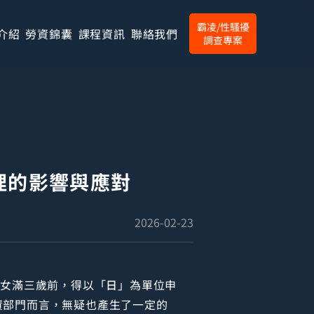
霸凌/性騷擾
介紹
勞資錦囊
課程資訊
聯絡我們
調查專案
理的影響與應對
2026-02-23
子女滿三歲前，得以「
日
」為單位申
資部門而言，無疑也產生了一定的