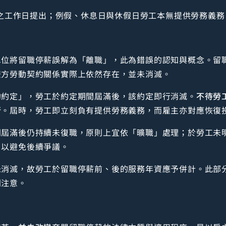
之工作日提出；例假、休息日與休假日勞工本無提供勞務義務
單位將留職停薪誤解為「離職」，此為錯誤的認知與概念。留
雙方勞動契約關係實際上依然存在，並未消滅。
約約定」，勞工於約定期間屆滿後，該約定即行消滅。
不待勞
行
。屆時，勞工即立刻負有提供勞務義務，而雇主亦對應恢復
間屆滿後仍持續未復職，原則上宜依「曠職」處理；於勞工未
，以避免後續爭議。
未消滅，故勞工於留職停薪前、後的服務年資應予併計。此部
別注意。