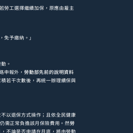
若勞工選擇繼續加保，原應由雇主
，免予繳納。」
變動。
路申報外，
勞動部先前的說明資料
累積若干次數後，再統一辦理續保與
並不以退保方式操作；且依全民健康
上仍需正常負擔該月保險費用。然
勞
月，不論是否申請在月底，將由勞動