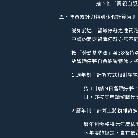
措
。惟「需親自照
五、年資累計與特別休假計算原則
誠如前述，留職停薪之性質
申請的育嬰留職停薪亦無不
按「勞動基準法」第38條特
故留職停薪自會影響特休之
1.週年制：計算方式相對單
勞工申請N日留職停薪
日，亦按其申請留職停
2.曆年制：計算上將複雜許
曆年制需將特休年度依
休年度的認定，自有依