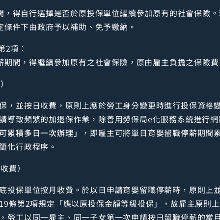
間，得自行選擇是否於原投保單位繼續參加原有的社會保險。
定條件下由政府予以補助、免予繳納。
第2項：
薪期間，得繼續參加原有之社會保險，原由雇主負擔之保險費
費）
保，並按日收費，原則上應於勞工身分變更時進行投保資格
請導致頻繁的加退保作業，除善用勞保局e化服務系統進行網
可累積多日一次辦理」
，即雇主可將單日育嬰留職停薪期間
簡化行政程序。
月收費）
底投保單位按月收費。於以日申請育嬰留職停薪時，原則上
19條第2項規定「應以原投保金額等級投保」，故雇主原則
，勞工以同一雇主、同一子女第一次申請按日留職停薪的當