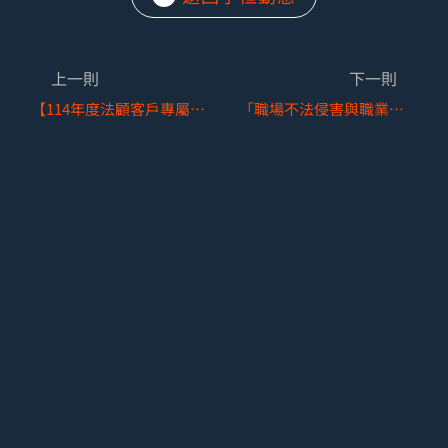
上一則
下一則
【114年度法顧客戶專屬勞動法令講座】
「職場不法侵害與職業傷病因果判斷」課程紀實