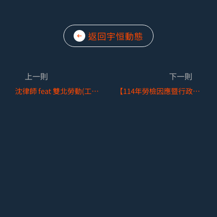
返回宇恒動態
上一則
下一則
沈律師 feat 雙北勞動(工)局 × Hit FM
【114年勞檢因應暨行政判決解讀專班】，開課啦！！