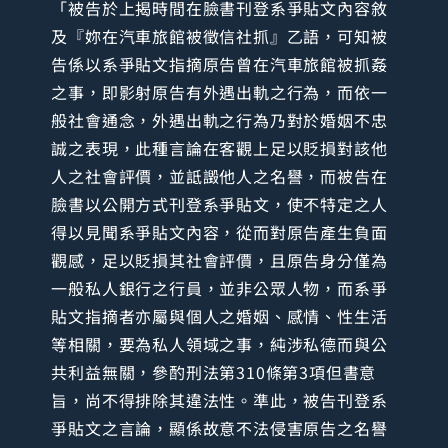
「被告於上揭時間在臉書刊登系爭貼文內容敘
及『妳在汽車旅館被徵信社抓』乙語，可知被
告係以系爭貼文指摘原告曾在汽車旅館被抓姦
之事，即影射原告有外遇出軌之行為，而依一
般社會通念，外遇出軌之行為乃對於婚姻不忠
誠之表現，此種言論在客觀上足以貶損對該他
人之社會評價，並詆譭他人之名譽，而被告在
臉書以公開方式刊登系爭貼文，使不特定之人
得以見聞系爭貼文內容，從而對原告產生負面
觀感，足以貶損其社會評價，且原告身分僅為
一般私人銀行之行員，並非公眾人物，而系爭
貼文指摘者亦屬與個人之婚姻、感情、性生活
等相關，要為私人領域之事，純涉私德而與公
共利益無關，參酌刑法第310條第3項但書意
旨，尚不得排除其違法性。準此，被告刊登系
爭貼文之言論，顯係故意不法侵害原告之名譽