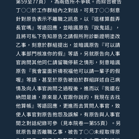
第59至77頁），為兩造所不爭執。而綜合被告
丁○○於工作群組內之對話，可見丁○○刻意
針對原告表示不離職之訊息，以『這樣算戲弄
長官嗎』等語回應，並暗諷原告『說鬼話』，
且將可私下告知原告之請假所附診斷證明塗改
乙事，刻意於群組提出，並暗諷原告『可以請
人事部門核准你的假』等語，另就原告向人事
官詢問其他同仁請留職停薪之情形，刻意暗諷
原告『我會當面祈禱祝福他可以請一輩子的假
喔』等語，甚至於原告被迫於群組詳述自己病
情及向人事官詢問之過程後，進而以『我還在
納悶是誰，原來是人官跟你說的，我現在去找
他算帳』等語回應，更進而去質問人事官，致
使人事官對原告抱怨及誤解，有原告與人事官
間之對話紀錄可參（見本院卷一第55頁）。另
就原告是否離職乙事，被告丁○○未經取得原