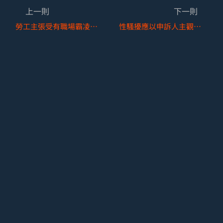
上一則
下一則
勞工主張受有職場霸凌並提出患有心理上疾病之診斷證明書，是否即得據此證明二者間之因果關係並向雇主請求職災補償或損害賠償？
性騷擾應以申訴人主觀感受為準？─從法院判決看主觀感受與客觀標準間之平衡