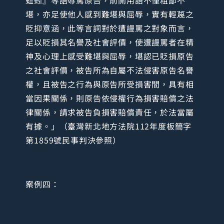
堪，亦足使他人感到難堪與屈辱，實有輕蔑之
貶抑意涵，此等言詞對於遭謾罵之對象而言，
足以貶損其名譽及社會評價，使遭謾罵者在精
神及心理上感受難堪與屈辱，堪認已貶損原告
之社會評價，被告所為自屬不法侵害原告名譽
權，且被告之行為與原告所受損害間，具有相
當因果關係，則原告依侵權行為損害賠償之法
律關係，請求被告負損害賠償責任，於法當屬
有據。」（臺灣新北地方法院112年度板簡字
第1859號民事判決參照）
案例四：