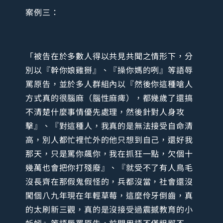
案例三：
「被告在於多數人得以共見共聞之情形下，分
別以『幹你娘雞掰』、『操你媽的咧』等語辱
罵原告，並於多人群組內以『然後你這種嗆人
方式真的很腦麻（腦性麻痺），都幾歲了還搞
不清楚什麼事情優先處理，然後針對人身攻
擊』、『對這種人，我真的是無法接受自命清
高，別人都忙裡忙外的他只想到自己，還好我
那天，只是罵你飆你，我在抓狂一點，欠個十
幾萬也會把你打殘廢』、『就受不了有人鳥毛
沒長齊在那假鬼假怪的，兵都沒當，社會還沒
闖個八九年現在年輕草莓，這麼伶牙倒齒，真
的太刷新三觀，真的是沒接受過震撼教育的小
蚯蚓』等語辱罵原告，前開用語不僅粗鄙不