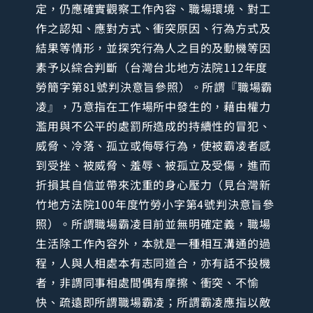
定，仍應確實觀察工作內容、職場環境、對工
作之認知、應對方式、衝突原因、行為方式及
結果等情形，並探究行為人之目的及動機等因
素予以綜合判斷（台灣台北地方法院112年度
勞簡字第81號判決意旨參照）。所謂『職場霸
凌』，乃意指在工作場所中發生的，藉由權力
濫用與不公平的處罰所造成的持續性的冒犯、
威脅、冷落、孤立或侮辱行為，使被霸凌者感
到受挫、被威脅、羞辱、被孤立及受傷，進而
折損其自信並帶來沈重的身心壓力（見台灣新
竹地方法院100年度竹勞小字第4號判決意旨參
照）。所謂職場霸凌目前並無明確定義，職場
生活除工作內容外，本就是一種相互溝通的過
程，人與人相處本有志同道合，亦有話不投機
者，非謂同事相處間偶有摩擦、衝突、不愉
快、疏遠即所謂職場霸凌；所謂霸凌應指以敵