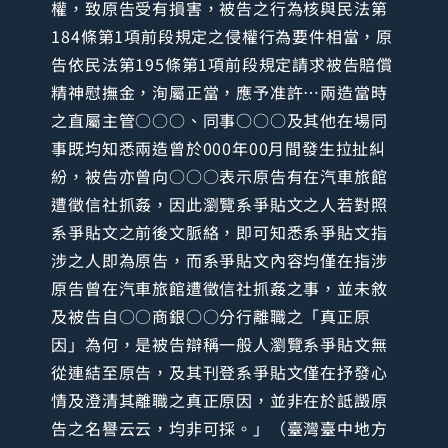
權，致原告受有損害，被告之行為核與民法第
184條第1項前段規定之侵權行為要件相當，原
告依民法第195條第1項前段規定請求被告賠償
精神慰撫金，洵屬正當，應予准許…兩造當時
之直屬主管○○○、同事○○○及其他在場同
事既均知悉兩造曾於000年00月間發生拉扯糾
紛，被告亦曾向○○○表示原告有在汽車旅館
遭徵信社抓姦，因此瀏覽系爭貼文之人若對照
系爭貼文之前後文脈絡，即可知悉系爭貼文指
涉之人即為原告，而系爭貼文內容均僅在指涉
原告曾在汽車旅館遭徵信社抓姦之事，並未敘
及被告自○○商銀○○分行離職之「真正原
因」為何，是被告辯稱一般人瀏覽系爭貼文無
從連結至原告，及其刊登系爭貼文僅在抒發心
情及澄清其離職之真正原因，並非在於詆譭原
告之名譽云云，均非可採。」（臺灣臺中地方