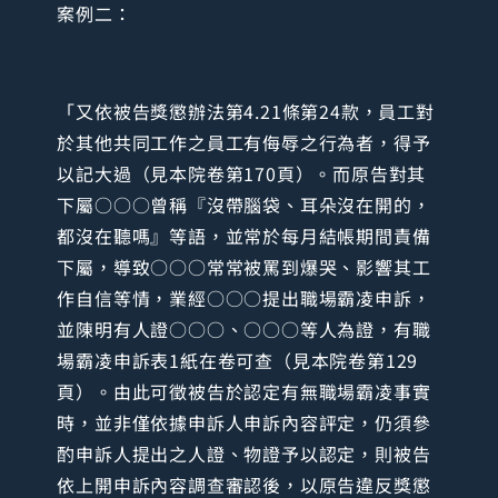
案例二：
「又依被告獎懲辦法第4.21條第24款，員工對
於其他共同工作之員工有侮辱之行為者，得予
以記大過（見本院卷第170頁）。而原告對其
下屬○○○曾稱『沒帶腦袋、耳朵沒在開的，
都沒在聽嗎』等語，並常於每月結帳期間責備
下屬，導致○○○常常被罵到爆哭、影響其工
作自信等情，業經○○○提出職場霸凌申訴，
並陳明有人證○○○、○○○等人為證，有職
場霸凌申訴表1紙在卷可查（見本院卷第129
頁）。由此可徵被告於認定有無職場霸凌事實
時，並非僅依據申訴人申訴內容評定，仍須參
酌申訴人提出之人證、物證予以認定，則被告
依上開申訴內容調查審認後，以原告違反獎懲