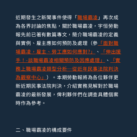
近期發生之新聞事件使得「
職場霸凌
」再次成
為各界討論的焦點，關於職場霸凌，宇恒勞動
報先前已著有數篇專文，簡介職場霸凌的定義
與實例、雇主應如何預防及處理（參
「面對職
場霸凌，雇主、勞工應如何應對?」
、
「伸出援
手！-談職場霸凌相關預防及因應處理」
、
「實
務上職場霸凌類型分析─從近年民事法院判決
為觀察中心」
）。本期勞動報將為各位夥伴更
新近期民事法院判決，介紹實務見解對於職場
霸凌的最新發展，俾利夥伴們在調查具體個案
時作為參考。
二、職場霸凌的構成要件