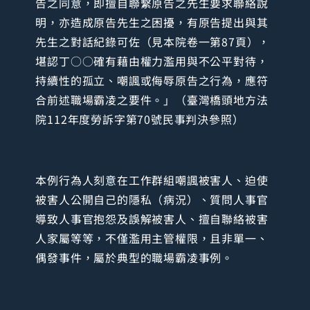
告之同意，即擅自聯繫原告之先生要求聯絡說
明，亦造成原告先生之困擾，有原告提出與其
先生之對話紀錄可佐（見本院卷一第87頁），
堪認丁○○確有藉由權力濫用與不公平對待，
持續性的孤立、嘲諷或侮辱原告之行為，應符
合前述職場霸凌之要件。」（臺灣橋頭地方法
院112年度勞訴字第70號民事判決參照）
本例行為人刻意在工作群組嘲諷被害人、迫使
被害人公開自己的隱私（病況）、質問人事官
導致人事官抱怨及誤解被害人、擅自聯絡被害
人家屬等等，不僅濫用主管權限，且非單一、
偶發事件，屬於典型的職場霸凌事例。