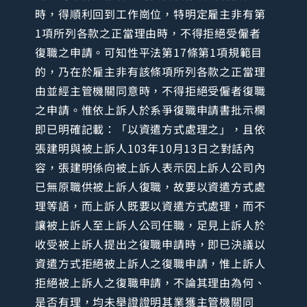
時，得順利回到工作崗位，特明定雇主非有第
1項所列各款之正當理由時，不得拒絕受僱者
復職之申請。可知性平法第17條第1項規範目
的，乃在於雇主非有該條項所列各款之正當理
由並經主管機關同意時，不得拒絕受僱者復職
之申請。惟依上訴人於系爭復職申請書批示欄
即已明確記載：「以資遣方式處理之」，且依
張建明與被上訴人103年10月13日之對話內
容，張建明係向被上訴人表示因上訴人公司內
已無原職供被上訴人復職，故要以資遣方式處
理等語，而上訴人既要以資遣方式處理，而不
讓被上訴人至上訴人公司任職，足見上訴人於
收受被上訴人提出之復職申請時，即已決議以
資遣方式拒絕被上訴人之復職申請，惟上訴人
拒絕被上訴人之復職申請，不論其理由為何、
是否有理，均未舉證證明其業獲主管機關同