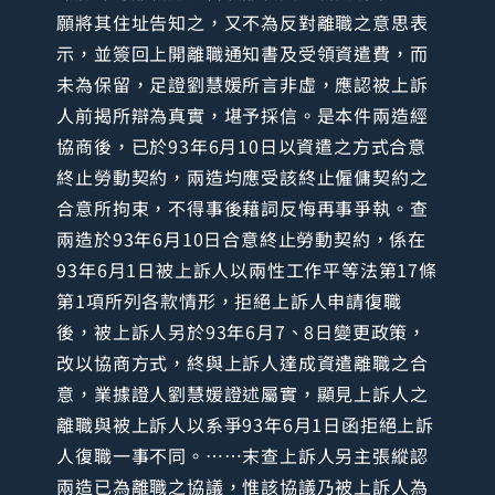
願將其住址告知之，又不為反對離職之意思表
示，並簽回上開離職通知書及受領資遣費，而
未為保留，足證劉慧媛所言非虛，應認被上訴
人前揭所辯為真實，堪予採信。是本件兩造經
協商後，已於93年6月10日以資遣之方式合意
終止勞動契約，兩造均應受該終止僱傭契約之
合意所拘束，不得事後藉詞反悔再事爭執。查
兩造於93年6月10日合意終止勞動契約，係在
93年6月1日被上訴人以兩性工作平等法第17條
第1項所列各款情形，拒絕上訴人申請復職
後，被上訴人另於93年6月7、8日變更政策，
改以協商方式，終與上訴人達成資遣離職之合
意，業據證人劉慧媛證述屬實，顯見上訴人之
離職與被上訴人以系爭93年6月1日函拒絕上訴
人復職一事不同。……末查上訴人另主張縱認
兩造已為離職之協議，惟該協議乃被上訴人為