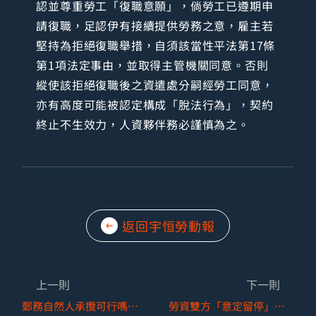
認並尊重勞工「復職意願」，倘勞工已遵期申
請復職，足認伊有接續提供勞務之意，雇主若
堅持為拒絕復職舉措，自須該當性平法第17條
第1項法定事由，並取得主管機關同意。否則
縱使該拒絕復職後之資遣處分嗣經勞工同意，
亦有高度可能被認定構成「脫法行為」，契約
終止不生效力，人資夥伴務必謹慎為之。
返回宇恒勞動報
上一則
下一則
郵務自然人承攬可行嗎？從歧異之行政法院判決談起！
勞資雙方「意定留停」期間，可否續保勞工保險？!留停屆期當日合意資遣，得否向勞保局請領失業給付？