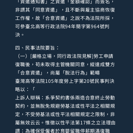
「資遣通知書」之資遣「金額確認」而簽名，
非謂其「同意資遣」，且不斷與雇主協商恢復
工作權，故「合意資遣」之說不為法院所採，
可參臺北高等行政法院94年簡字第964號判
決。
四、民事法院要旨：
（一）[嚴格立場，同行政法院見解]勞工申請
復職後，苟未取得主管機關同意，縱達成雙方
「合意資遣」，尚屬「脫法行為」範疇
臺灣高等法院105年度勞上字第20號民事判決
略以：「
上訴人辯稱：系爭契約書係兩造合意終止勞動
契約，並無脫免規避勞基法或性平法之相關規
定，不受勞基法或性平法相關規定之限制，非
屬無效云云。惟徵以性平法第17條之立法理由
謂：為確保受僱者於育嬰留職停薪期滿復職