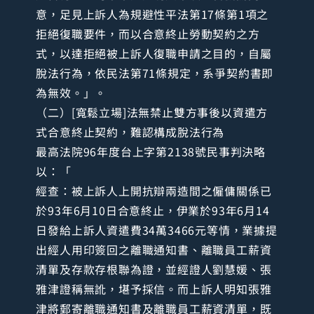
意，足見上訴人為規避性平法第17條第1項之
拒絕復職要件，而以合意終止勞動契約之方
式，以達拒絕被上訴人復職申請之目的，自屬
脫法行為，依民法第71條規定，系爭契約書即
為無效。」。
（二）[寬鬆立場]法無禁止雙方事後以資遣方
式合意終止契約，難認構成脫法行為
最高法院96年度台上字第2138號民事判決略
以：「
經查：被上訴人上開抗辯兩造間之僱傭關係已
於93年6月10日合意終止，伊業於93年6月14
日發給上訴人資遣費34萬3466元等情，業據提
出經人用印簽回之離職通知書、離職員工薪資
清單及存款存根聯為證，並經證人劉慧媛、張
雅津證稱無訛，堪予採信。而上訴人明知張雅
津將郵寄離職通知書及離職員工薪資清單，既