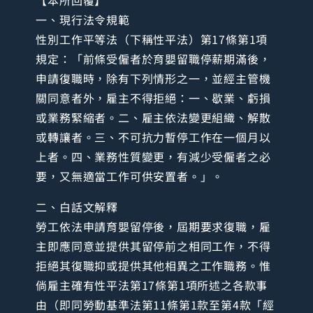
【本所回覆】
一、現行法令規範
性別工作平等法（下稱性平法）第17條第1項
規定：「前條受僱者於育嬰留職停薪期滿後，
申請復職時，除有下列情形之一，並經主管機
關同意者外，雇主不得拒絕：一、歇業、虧損
或業務緊縮者。二、雇主依法變更組織、解散
或轉讓者。三、不可抗力暫停工作在一個月以
上者。四、業務性質變更，有減少受僱者之必
要，又無適當工作可供安置者。」。
二、白話文解釋
勞工依法申請育嬰留停後，屆期要求復職，雇
主即應同意並提供其留停前之相同工作，不得
拒絕其復職抑或提供其他相異之工作職務。惟
倘雇主確有性平法第17條第1項所述之各款事
由（即同勞動基準法第11條第1款至第4款「經