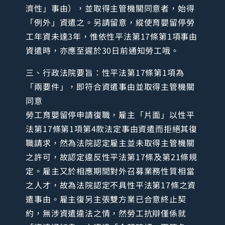
濟性」事由），並取得主管機關同意者，始得
「例外」資遣之。另請留意，縱使育嬰留停勞
工年資未達3年，惟依性平法第17條第1項事由
資遣時，亦應至遲於30日前通知勞工哦。
三、行政法院要旨：性平法第17條第1項為
「兩要件」，即符合資遣事由並取得主管機關
同意
勞工育嬰留停申請復職，雇主「片面」以性平
法第17條第1項第4款法定事由資遣而拒絕其復
職請求，然為法院認定雇主並未取得主管機關
之許可，故認定違反性平法第17條及第21條規
定。雇主又於相應期間對外召募業務性質相當
之人才，故為法院認定不具性平法第17條之資
遣事由。雇主復另主張雙方業已合意終止契
約，無涉資遣違法之情，然勞工抗辯僅係就