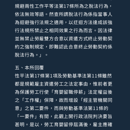
規避兩性工作平等法第17條所為之脫法行為，
依法無效等語。然查所謂脫法行為係指當事人
為迴避強行法規之適用，以迂迴方法達成該強
行法規所禁止之相同效果之行為而言。因法律
並無禁止勞雇雙方合意以資遣方式終止勞動契
約之強制規定，即難認此合意終止勞動契約係
脫法行為。」。
五、本所回覆
性平法第17條第1項及勞動基準法第11條雖然
都是規範雇主資遣勞工之法定事由，惟前者更
為保護勞工行使「育嬰留職停薪」法定權益後
之「工作權」保障，故而增設「經主管機關同
意」之第二要件，而與勞動基準法第11條的
「一要件」有間，此觀上開行政法院判決要旨
甚明。是以，勞工育嬰留停屆滿後，雇主應確