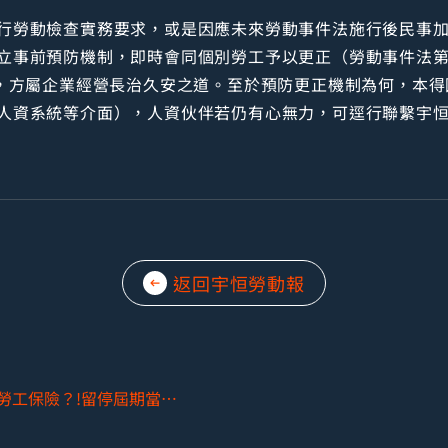
行勞動檢查實務要求，或是因應未來勞動事件法施行後民事
立事前預防機制，即時會同個別勞工予以更正（勞動事件法第3
），方屬企業經營長治久安之道。至於預防更正機制為何，本
人資系統等介面），人資伙伴若仍有心無力，可逕行聯繫宇
返回宇恒勞動報
勞資雙方「意定留停」期間，可否續保勞工保險？!留停屆期當日合意資遣，得否向勞保局請領失業給付？