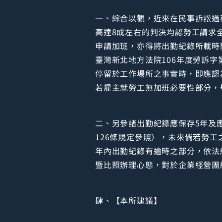
一、綜合以觀，近來在民事訴訟過
高達8成左右的判決均認勞工請求
申請加班，亦得將出勤紀錄所載時
臺灣新北地方法院106年度勞訴字
停留於工作場所之事實時，即應認
若雇主就勞工無加班必要性部分，
二、另參諸出勤紀錄應保存5年及
126條規定參照），未來倘若勞
年內出勤紀錄有逾時之部分，依法
暨比照辦理心態，對於企業經營團
肆、【本所建議】