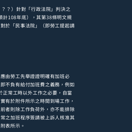
？？？）針對「行政法院」判決之
計108年底），其第38條明文規
來對於「民事法院」（即勞工提起請
為應由勞工先舉證證明確有加班必
主即不負有給付加班費之義務，例如
有於正常工時以外工作之必要，自當
確實有於附件所示之時間到場工作，
，前者則除工作負荷外，亦不能排除
正常之加班程序簽請被上訴人核准其
如附表所示。