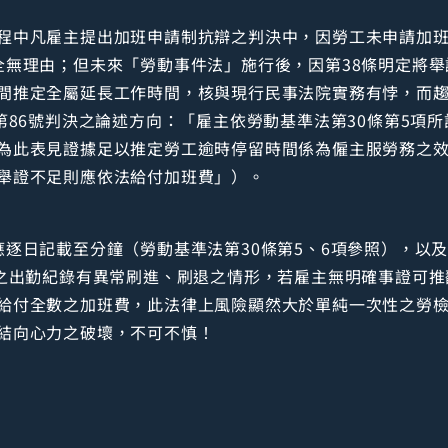
程中凡雇主提出加班申請制抗辯之判決中，因勞工未申請加
全無理由；但未來「勞動事件法」施行後，因第38條明定將
間推定全屬延長工作時間，核與現行民事法院實務有悖，而
第86號判決之論述方向：「雇主依勞動基準法第30條第5項
為此表見證據足以推定勞工逾時停留時間係為僱主服勞務之
舉證不足則應依法給付加班費」）。
應逐日記載至分鐘（勞動基準法第30條第5、6項參照），以
工之出勤紀錄有異常刷進、刷退之情形，若雇主無明確事證可推
給付全數之加班費，此法律上風險顯然大於單純一次性之勞
結向心力之破壞，不可不慎！