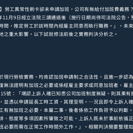
報】勞工異常性刷卡卻未申請加班，公司有無給付加班費義務
年11月9日經立法院三讀通過後（施行日期尚待司法院公告，預
時間，推定勞工於該時間內經雇主同意而執行職務。」，未
地之重大影響，以下試就修法前後之實務判決分析之。
於現行勞檢實務，均肯認加班申請制之合法性，且進一步認
復無法證明有加班之必要或係經雇主要求或同意加班者，雇
第115號：「堪認上訴人確已知悉公司加班制度無疑。則其果
，並憑以申請延長工時工資，其理至明。…況且即令上訴人
工有無加班之必要，本屬二事，後者係依工作負荷予以判斷
排、態度等多項因素所肇致之可能。上訴人既未於事前依循
班必要而需在正常工作時間外工作。」。相關判決簡要整理