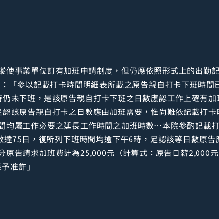
縱使事業單位訂有加班申請制度，但仍應依照形式上的出勤
3號：「參以記載打卡時間明細表所載之原告親自打卡下班時間
時仍未下班，是該原告親自打卡下班之日數應認工作上確有加
足認該原告親自打卡之日數應由加班需要，惟尚難依記載打卡
間均屬工作必要之延長工作時間之加班時數…本院參酌記載打
數達75日，復所列下班時間均逾下午6時，足認該等日數原告
告請求加班費計為25,000元（計算式：原告日薪2,000元
），應予准許」