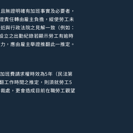
班且無證明確有加班事實及必要者，
舉證責任轉由雇主負擔，縱使勞工未
趨近與行政法院之見解一致（例如：
所設立之出勤紀錄若顯示勞工有逾時
效力，應由雇主舉證推翻此一推定。
及加班費請求權時效為5年（民法第
翻工作時間之推定，則須就勞工5
檢裁處，更會造成目前在職勞工觀望