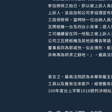
參加勞保之始日，即以被上訴人為
上訴人，並由加和公司李協理宣布
工投保勞保，當時除一位出納人員
瓦楞紙機一台及四台小貨車；證人
工可繼續留在同一地點之被上訴人
公司之瓦楞紙機及其他設備各等語
董事長同為郭咸侊。似此情形，能
非無再為研求之餘地。」，最高法院
易言之，最高法院認為本案新雇主
工具以及舊有往來客戶，縱使舊有
100年度台上字第1016號判決相