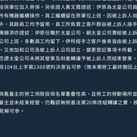
投保單位加入勞保。另依證人黃文霞證述：伊原為太皇公司員工
所有機器繼續操作，員工繼續留在原單位上班，因被上訴人
外，其餘員工均予留用，員工所負責之客戶群由被上訴人接
陳錦添亦證述：伊原任職於太皇公司，嗣太皇公司賣給被上
公司上班，多數員工均留下，伊所經手之客戶後來皆由被上
。又依加和公司及被上訴人公司設立、變更登記事項卡所載，
否謂太皇公司未將其營業及財產轉讓予被上訴人而結束營業
104台上字第2368號判決意旨可參（惟本案勞工最終撤回
與舊雇主的勞工保險投保名單重疊性高，且勞工的勞動場所
雇主並未結束經營，仍難認無勞基法第20條改組轉讓之實，
似見解可參。