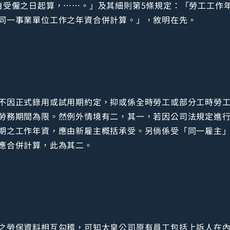
自受僱之日起算，……。」及其細則第5條規定：「勞工工作
同一事業單位工作之年資合併計算。」，敘明在先。
不因正式錄用或試用期約定，抑或係全時勞工或部分工時勞
勞務期間為限。然例外情境有二，其一，若因公司法規定進
期之工作年資，應由新雇主概括承受。另倘係受「同一雇主
應合併計算，此為其二。
勞保資料相互勾稽，可知太皇公司原有員工包括上訴人在內共2