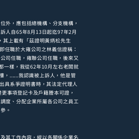
單位外，應包括總機構、分支機構，
人自65年8月13日起迄97年2月
具，其上載有「茲證明黃炳松先生
.證人即任職於大雍公司之林義信證稱：
國公司任職，雍聯公司任職，後來又
一樣，我從62年10月左右老闆就
.....我認識被上訴人，他是管
9日出具系爭證明書時，其法定代理人
司變更事項登記卡及戶籍謄本可證，
權調度、分配企業所屬各公司之員工
可參。
工及其工作內容，縱以各關係企業名