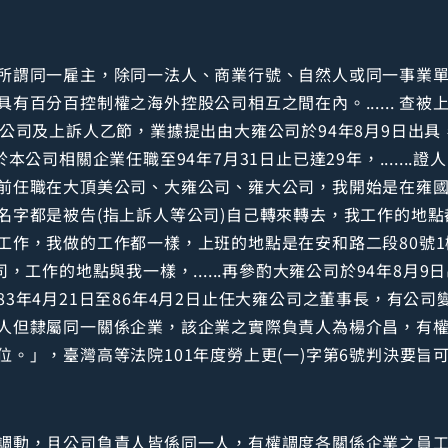
所謂同一雇主，除同一法人、商業行號、自然人或同一事業
百分百控制權之海外控股公司相互之間在內。...... 查被上訴
雍公司及上訴人乙節，業據提出由大雍公司於94年8月9日出
本公司相關企業任職至94年7月31日止已達29年，......
前任職在大頂美公司、大雍公司、雍大公司，我開始是在雍
字都是被告(指上訴人等公司)自己轉來轉去，我工作的地點都
作，我做的工作都一樣，上班的地點是在安和路二段80號1樓，.
，工作的地點與我一樣，......再參酌大雍公司於94年8月
3年4月21日至86年4月2日止任大雍公司之董事長，有公
人但隸屬同一關係企業，該企業之實際負責人為楊介昌，有
。」，臺灣高等法院101年度勞上更(一)字第6號判決要旨
調動，且公司負責人皆係同一人，有權調度各關係企業之員