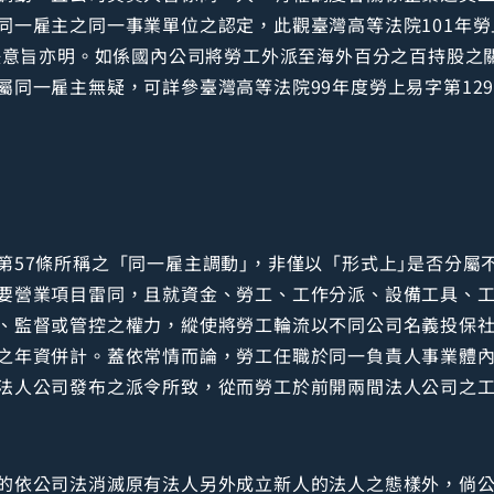
同一雇主之同一事業單位之認定，此觀臺灣高等法院101年勞
判決意旨亦明。如係國內公司將勞工外派至海外百分之百持股之
屬同一雇主無疑，可詳參臺灣高等法院99年度勞上易字第12
第57條所稱之「同一雇主調動｣，非僅以「形式上｣是否分屬
要營業項目雷同，且就資金、勞工、工作分派、設備工具、
、監督或管控之權力，縱使將勞工輪流以不同公司名義投保
之年資併計。蓋依常情而論，勞工任職於同一負責人事業體
法人公司發布之派令所致，從而勞工於前開兩間法人公司之
的依公司法消滅原有法人另外成立新人的法人之態樣外，倘