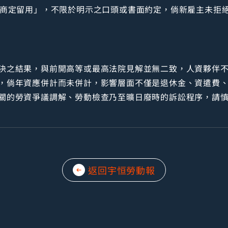
「商定留用」，不限於明示之口頭或書面約定，倘新雇主未拒
決之結果，與前開高等或最高法院見解並無二致，人資夥伴
，倘年資應併計而未併計，影響層面不僅是退休金、資遣費
關的勞資爭議調解、勞動檢查乃至曠日廢時的訴訟程序，請
返回宇恒勞動報