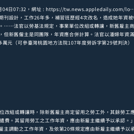
7:32，網址 : https://tw.news.appledaily.com/lo…/r
期刊設計，工作26年多，補習班歷經4次改名，造成她年資
。……法官以勞基法規定，事業單位改組或轉讓，新舊雇主
，但新舊僱主是同團隊，年資應合併計算。法官以潘婦年資滿
多萬元（可參臺灣桃園地方法院107年度勞訴字第29號判決）
單位改組或轉讓時，除新舊雇主商定留用之勞工外，其餘勞工應
資遣費。其留用勞工之工作年資，應由新雇主繼續予以承認。」
雇主調動之工作年資，及依第20條規定應由新雇主繼續予以承