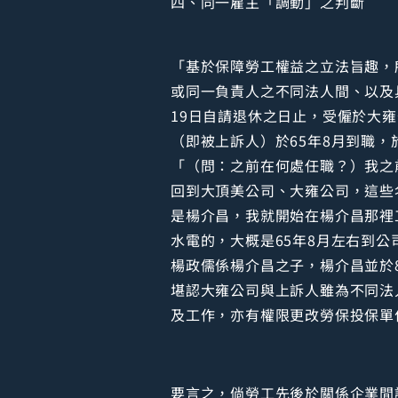
四、同一雇主「調動」之判斷
「基於保障勞工權益之立法旨趣，
或同一負責人之不同法人間、以及具有
19日自請退休之日止，受僱於大
（即被上訴人）於65年8月到職，於
「（問：之前在何處任職？）我之
回到大頂美公司、大雍公司，這些名
是楊介昌，我就開始在楊介昌那裡工
水電的，大概是65年8月左右到公司
楊政儒係楊介昌之子，楊介昌並於8
堪認大雍公司與上訴人雖為不同法
及工作，亦有權限更改勞保投保單位
要言之，倘勞工先後於關係企業間