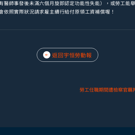
有醫師事發後未滿六個月旋即認定功能性失能），或勞工能
會依照實際狀況請求雇主續行給付原領工資補償喔！
返回宇恒勞動報