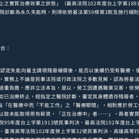
之實質治療效果之狀態」（最高法院102年度台上字第189
院診斷為永久失能時，則得依勞基法第59條第3款及施行細則
競合：
院認定失能向雇主請領殘廢補償後，能否以後續仍受有醫療、復
，實務上不論是民事法院或行政法院之多數見解，認為勞基法
過重負擔，應非立法本旨，是以，勞工因遭遇職業災害，依勞
如已治療終止，經指定之醫院診斷，審定其身體遺存殘廢者，
所指「在醫療中而「不能工作」之「醫療期間」，相對應於勞工
以致未能取得原有薪資，『正在治療中』者……」，兩者實
95年度台上字第1913號民事判決、最高法院102年度台上
決、臺灣高等法院102年度勞上字第32號民事判決、高雄高等行