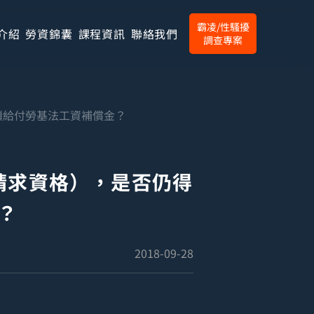
霸凌/性騷擾
介紹
勞資錦囊
課程資訊
聯絡我們
調查專案
續給付勞基法工資補償金？
請求資格），是否仍得
？
2018-09-28