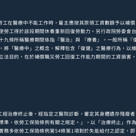
「勞工在醫療中不能工作時，雇主應按其原領工資數額予以補
勞工得於該段期間休養重新回復勞動力。另行政院勞委會台勞資二
十九條所稱醫療期間係指『醫治』與 『療養』。一般所稱『
，將「醫療中」之概念，解釋包含「復健」之醫療行為，以
立法目的，在於補償職災勞工回復工作能力期間的工資損害
勞工經治療終止後，經指定之醫院診斷，審定其身體遺存殘廢
標準，依勞工保險條例有關之規定。」，以「治療終止」作
實務多依勞工保險條例第54條第1項對於失能給付之認定，