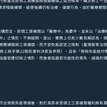
乃勞基法原領工資補償與殘廢補償之區分標準，職災勞工一
款請求殘廢補償，縱使後續仍有治療、復健行為，由於醫療期
條結構而言，原領工資補償以「醫療中」為要件，並未以「治療
中」之情形，不無疑問。是以，實務上也有少數見解認為，勞基
療費補償與工資補償，而不受失能認定之限制（臺灣高等法院1
度勞上易字第22號民事判決意旨參照）。且依「勞保失能給付
指器官遭切除之情形，而後者指器官功能性的喪失、減損的
符合勞保失能等級後，對於其原本受領之工資補償權利將有