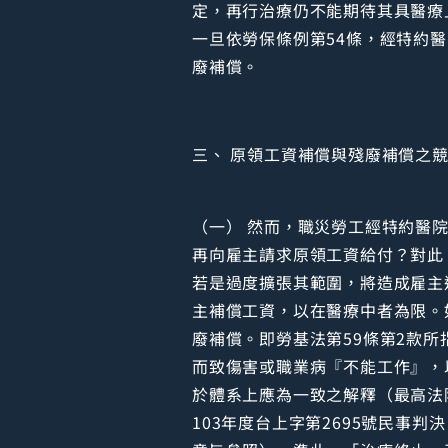
定，再行治療仍不能期待其具醫療上
一旦依勞保條例第54條，經特約醫
廢補償。
三、 原領工資補償與殘廢補償之
（一） 然而，職災勞工經特約醫
再向雇主請求原領工資給付？對此
若是過度擴張其範圍，將造成雇主
主補償工資，以在醫療中者為限。
廢補償。即勞基法第59條第2款
而致傷害或職業病『不能工作』，
於體系上應為一致之解釋（最高法院
103年度台上字第2695號民事判