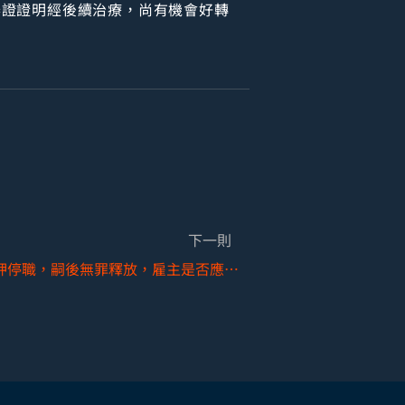
舉證證明經後續治療，尚有機會好轉
下一則
勞工任職期間遭檢察官羈押停職，嗣後無罪釋放，雇主是否應補發停職期間之工資?