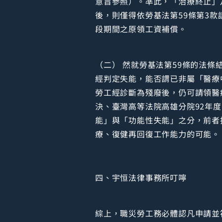
意旨參照）。準此，「治療終止」
後，則僅得依勞基法第59條第3
段期間之原領工資補償。
（二） 然就勞基法第59條的法
經判定失能，能否謂已非屬「醫療
勞工經診斷為殘廢後，仍可請領醫
決、臺灣高等法院高雄分院92年
能」與「功能性失能」之分，前者
療、復健再回復工作能力的可能。
四、宇恒法律事務所叮嚀
綜上，職災勞工務必體認凡申請並