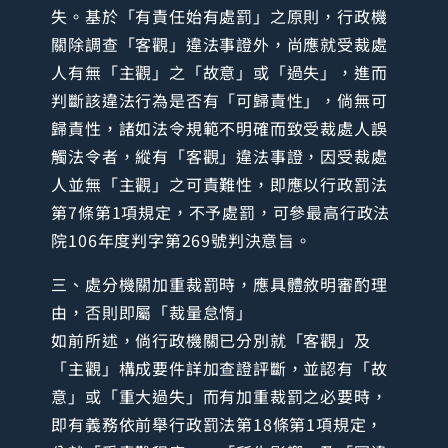
失。基於「有責任始有處罰」之原則，行政機
關除調查「客觀」違法事證外，尚應就受裁處
人有無「主觀」之「故意」或「過失」，進而
判斷該違法行為是否有「可歸責性」，倘無可
歸責性，諸如法令規範不明確而致受裁處人誤
觸法令者，縱有「客觀」違法事證，因受裁處
人並無「主觀」之可責難性，即應以行政罰法
第7條第1項規定，不予處罰，可參最高行政法
院106年度判字第269號判決意旨。
三、處分機關加重裁罰時，應具體敘明審酌理
由，否則即屬「裁量怠惰」
如前所述，倘行政機關已分別就「客觀」及
「主觀」構成要件詳加查證評斷，並認有「故
意」或「重大過失」而有加重裁罰之必要時，
即有義務依前舉行政罰法第18條第1項規定，