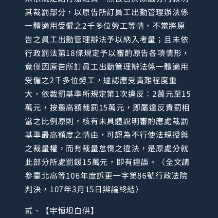
其裁罰部分，以原告所訂員工出勤管理辦法係
一體適用受僱之2千多位勞工等情，不當將原
告之員工出勤管理辦法予以納入考量；且未依
行政罰法第18條規定予以審酌原告各項情形，
竟僅因原告所訂員工出勤管理辦法係一體適用
受僱之2千多位勞工，遽認應受責難程度重
大，依裁罰基準所規定第1次違反：2萬元至15
萬元，按最高額裁罰15萬元，即屬違反責罰相
當之比例原則，核有未具體說明審酌應處裁罰
基準最高額度之情由，可認為不行使法規授與
之裁量權，而有裁量怠惰之違法，是原處分就
此部分所處罰鍰15萬元，即有違誤。（全文請
參臺北高等106年度訴更一字第86號行政法院
判決，107年3月15日辯論終結）
貳、【宇恒坦白供】