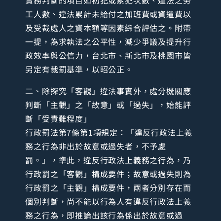
實務判斷的項目如初犯或累犯次數、違法之勞
工人數、違法累計未給付之加班費或資遣費以
及受裁處人之資本額等因素綜合評估之。附帶
一提，為求執法之公平性，減少爭議及提升行
政效率與公信力，台北市、新北市及桃園市皆
另定有裁罰基準，以昭公正。
二、除探究「客觀」違法事實外，處分機關應
判斷「主觀」之「故意」或「過失」，始能評
斷「受責難程度」
行政罰法第7條第1項規定：「違反行政法上義
務之行為非出於故意或過失者，不予處
罰。」，準此，違反行政法上義務之行為，乃
行政罰之「客觀」構成要件；故意或過失則為
行政罰之「主觀」構成要件，兩者分別存在而
個別判斷，尚不能以行為人有違反行政法上義
務之行為，即推論出該行為係出於故意或過