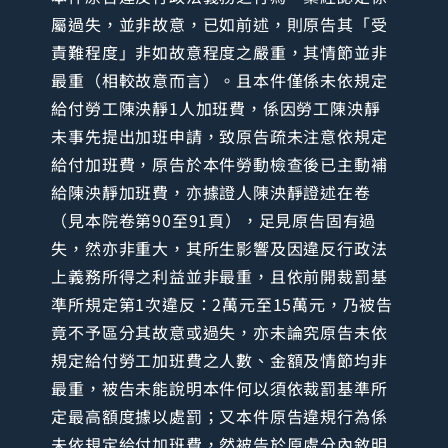
屬過失，並非故意，已如前述，則原告其「受
責難程度」非如故意程度之嚴重，其情節並非
最重（相較故意而言）。且本件僅係未依規定
給付勞工陳泱靜1人加班費，係因勞工陳泱靜
未事先提出加班申請，致原告疏未注意依規定
給付加班費，原告於本件勞動檢查後已主動補
給陳泱靜加班費，亦據證人陳泱靜證述在卷
（見本院卷第90至91頁），足見原告固有過
失，然亦非重大，其所生影響及因違反行政法
上義務所得之利益並非最重，且依前開裁罰基
準所規定第1次違反：2萬元至15萬元，乃被告
竟不予區分其故意或過失，亦未論究原告未依
規定給付勞工加班費之人數、金額及情節均非
最重，被告未能說明本件何以須依裁罰基準所
定最高額度據以處罰；又本件原告違規行為係
未依規定給付加班費，然被告於原處分內敘明