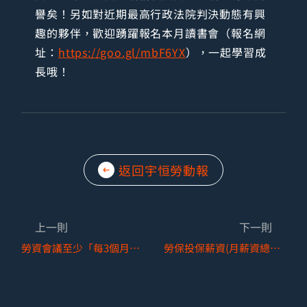
譽矣！另如對近期最高行政法院判決動態有興
趣的夥伴，歡迎踴躍報名本月讀書會（報名網
址：
https://goo.gl/mbF6YX
），一起學習成
長哦！
返回宇恒勞動報
上一則
下一則
勞資會議至少「每3個月」舉辦一次，「每3個月」如何計算？
勞保投保薪資(月薪資總額)與請假扣款之關連性