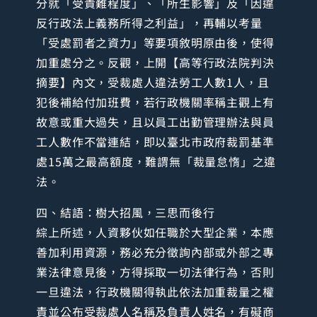
分就「受責難程度」、「所生影響」及「因違
反行政法上義務所得之利益」，再輔以考量
「受處罰者之資力」等要項敘明原由後，使得
加重處分之。反觀，上開【高等行政法院判決
摘要】內文，受裁處人違法勞工人數1人，且
犯後補給付加班費，若行政機關率稱主觀上有
故意或重大過失，且以員工出勤管理辦法與員
工人數作不當連結，即以臺北市政府裁罰基準
處15萬之最高額度，難謂無「裁量怠惰」之違
法。
四、結語：樹大招風，三思而後行
綜上所述，人資夥伙如任職於大型企業，本應
善加利用資源，務必充分徵詢內部或外部之專
業法律意見後，方得採取一切法律行為，否則
一旦違法，行政機關得執此依法加重裁量之權
責並公布受裁處人名稱及負責人姓名，有礙商