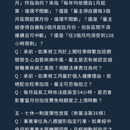
月」所指為何？係指「每年均依曆自1月起
算，循環不間斷」？還是「雇主得自選每3個
月區間起算月份，循環不間斷」？還是「雇主
縱使得自選每3個月起迄月份，但各區間不須
連續且可中斷」？還是「任3個月均須受到138
小時限制」？
Q：承前，如果勞工丙於上開旺季頻繁加班期
間發生心血管疾病中風，雇主是否有被認定過
勞職業疾病之風險？相關法律責任為何？
Q：承前，如果勞工丙基於個人健康理由，拒
絕配合旺季加班，雇主可否強迫之？
Q：每月延長工時依法提高至54小時，是否會
影響當月份加班費免稅額度之上限時數？
五、七休一制度彈性放寬（勞基法第36條）
Q：事業單位為八週變形指定行業，如果經中
央目的事業主管機關同意，且經勞動部指定之