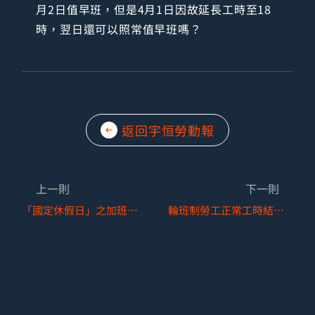
月2日值早班，但是4月1日因故延長工時至18
時，翌日還可以照常值早班嗎？
返回宇恒勞動報
上一則
下一則
「國定休假日」之加班時數還可以換算補休嗎？
輪班制勞工正常工時結束後，又接續延長工時提供勞務，翌日是否仍得依原定班表出勤？