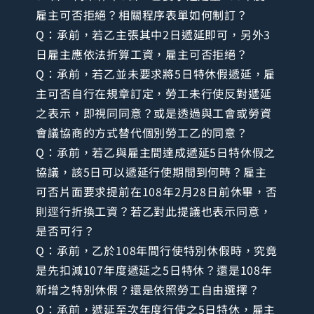
雇主可否拒絕？相關程序表單如何制訂？
Q：承前，若乙主張其中2日遞延即可，另外3
日雇主應依法折算工資，雇主可否拒絕？
Q：承前，若乙並未要求將5日特休假遞延，雇
主可否自行在規章訂定，勞工未行使反對遞延
之表示，即視同同意？或是透過與工會或勞資
會議協商的方式替代個別勞工乙的同意？
Q：承前，若乙與雇主間達成遞延5日特休假之
協議，該5日可以遞延行使期間到何時？雇主
可否片面要求提前在108年2月28日前休畢，否
則逕行折換工資？若乙對此提議也表示同意，
是否可行？
Q：承前，乙於108年間行使特別休假時，究竟
是先扣減107年度遞延之5日特休？還是108年
新增之特別休假？還是依照勞工自由選擇？
Q：承前，遞延至次年度行使之5日特休，雇主