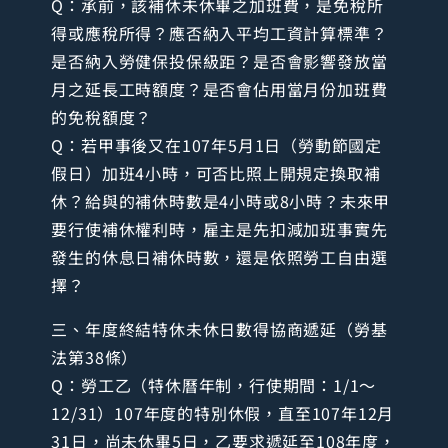
Q：承前，該補休未休畢之加班費，是免稅所
得或應稅所得？應否納入平均工資計算標準？
是否納入勞健保投保級距？是否會影響發放當
月之延長工時額度？是否會佔用當月份加班費
的免稅額度？
Q：若甲事後又在107年5月1日（勞動節國定
假日）加班4小時，可否比照上開規定換取補
休？給與的補休時數是4小時或8小時？未來甲
要行使補休權利時，雇主是先扣減加班事實先
發生的休息日補休時數，還是依照勞工自由選
擇？
三、年度終結特休未休日數得協商遞延（勞基
法第38條）
Q：勞工乙（特休曆年制，行使期間：1/1～
12/31）107年度的特別休假，直至107年12月
31日，尚未休畢5日，乙要求遞延至108年度，