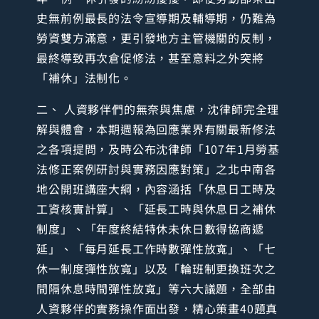
史無前例最長的法令宣導期及輔導期，仍難為
勞資雙方滿意，更引發地方主管機關的反制，
最終導致再次倉促修法，甚至意料之外突將
「補休」法制化。
二、 人資夥伴們的無奈與焦慮，沈律師完全理
解與體會，本期週報為回應業界有關最新修法
之各項提問，及時公布沈律師「107年1月勞基
法修正案例研討與實務因應對策」之北中南各
地公開班講座大綱，內容涵括「休息日工時及
工資核實計算」、「延長工時與休息日之補休
制度」、「年度終結特休未休日數得協商遞
延」、「每月延長工作時數彈性放寬」、「七
休一制度彈性放寬」以及「輪班制更換班次之
間隔休息時間彈性放寬」等六大議題，全部由
人資夥伴的實務操作面出發，精心策畫40題真