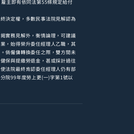
雇主即有依同法第55條規定給付
最終決定權，多數民事法院見解認為
前揭實務見解外，衡情論理，可建議
業業，始得榮升委任經理人乙職，其
談。倘僱傭轉換委任之際，雙方間未
勞健保與提繳勞退金，甚或採計過往
迫使法院最終肯認委任經理人仍有部
院99年度勞上更(一)字第1號以