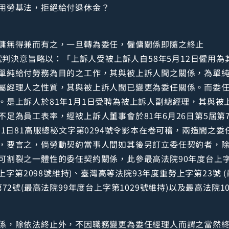
用勞基法，拒絕給付退休金？
傭無得兼而有之，一旦轉為委任，僱傭關係即隨之終止
8號判決意旨略以：「上訴人受被上訴人自58年5月12日僱用
單純給付勞務為目的之工作，其與被上訴人間之關係，為單
屬經理人之性質，其與被上訴人間已變更為委任關係。而委
。是上訴人於81年1月1日受聘為被上訴人副總經理，其與被
足為員工表率，經被上訴人董事會於81年6月26日第5屆第
11日81高服總秘文字第0294號令影本在卷可稽，兩造間之
，要言之，倘勞動契約當事人間如其後另訂立委任契約者，
割裂之一體性的委任契約關係，此參最高法院90年度台上字第
上字第2098號維持)、臺灣高等法院93年度重勞上字第23號 
72號(最高法院99年度台上字第1029號維持)以及最高法院1
係，除依法終止外，不因職務變更為委任經理人而謂之當然