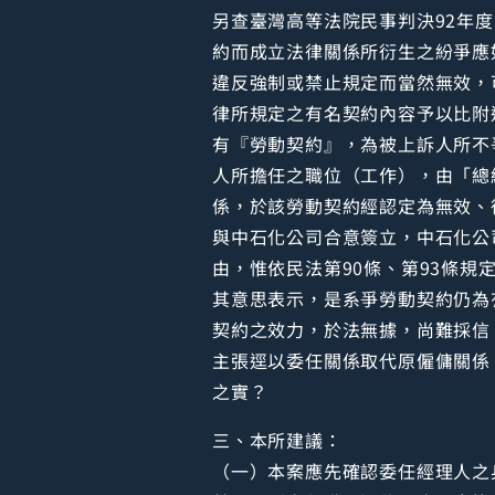
另查臺灣高等法院民事判決92年度勞
約而成立法律關係所衍生之紛爭應
違反強制或禁止規定而當然無效，
律所規定之有名契約內容予以比附
有『勞動契約』，為被上訴人所不
人所擔任之職位（工作），由「總
係，於該勞動契約經認定為無效、
與中石化公司合意簽立，中石化公
由，惟依民法第90條、第93條
其意思表示，是系爭勞動契約仍為
契約之效力，於法無據，尚難採信
主張逕以委任關係取代原僱傭關係
之實？
三、本所建議：
（一）本案應先確認委任經理人之