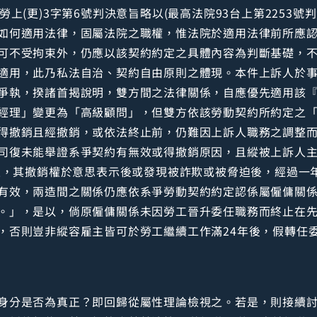
上(更)3字第6號判決意旨略以(最高法院93台上第2253
如何適用法律，固屬法院之職權，惟法院於適用法律前所應
可不受拘束外，仍應以該契約約定之具體內容為判斷基礎，
適用，此乃私法自治、契約自由原則之體現。本件上訴人於
爭執，揆諸首揭說明，雙方間之法律關係，自應優先適用該
經理」變更為「高級顧問」，但雙方依該勞動契約所約定之
得撤銷且經撤銷，或依法終止前，仍難因上訴人職務之調整
司復未能舉證系爭契約有無效或得撤銷原因，且縱被上訴人
規定，其撤銷權於意思表示後或發現被詐欺或被脅迫後，經過一
有效，兩造間之關係仍應依系爭勞動契約約定認係屬僱傭關
。」，是以，倘原僱傭關係未因勞工晉升委任職務而終止在
，否則豈非縱容雇主皆可於勞工繼續工作滿24年後，假轉任
身分是否為真正？即回歸從屬性理論檢視之。若是，則接續