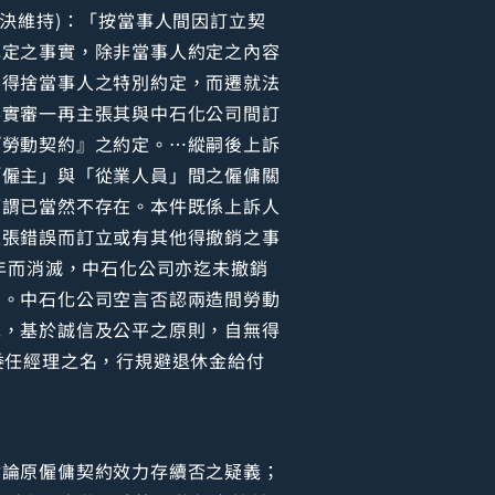
號判決維持)：「按當事人間因訂立契
認定之事實，除非當事人約定之內容
不得捨當事人之特別約定，而遷就法
事實審一再主張其與中石化公司間訂
『勞動契約』之約定。…縱嗣後上訴
「僱主」與「從業人員」間之僱傭關
而謂已當然不存在。本件既係上訴人
主張錯誤而訂立或有其他得撤銷之事
年而消滅，中石化公司亦迄未撤銷
係。中石化公司空言否認兩造間勞動
先，基於誠信及公平之原則，自無得
委任經理之名，行規避退休金給付
討論原僱傭契約效力存續否之疑義；