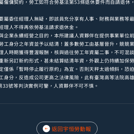
屬僱傭契約，勞工如符合勞基法第53條退休要件而自請退休，
要屬委任經理人無疑，即該員充分享有人事、財務與業務等
經理人不得再依勞基法請求退休金。
與企業永續經營之目的，本所建議人資夥伴在提供事業單位
勞工身分之年資並予以結清！蓋多數勞工由基層晉升，競競
理人時期獲得豐渥報酬，核與過往勞工年資屬二事，不可混
重新另訂新約形式，甚未結算結清年資，外觀上仍持續加保
定僅係「暫時停止履行原約」為宜。否則天秤太過傾斜，恐
工身分，反造成公司更高之法律風險，此有臺灣高等法院高雄分
第33號等判決實例可鑒，人資夥伴不可不慎。
返回宇恒勞動報