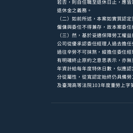
若否，則自任職至退休日止，應皆
退休金之義務。
（二）如前所述，本案如實質認定
僱傭與委任不得兼存，故本案委任
（三）然，基於妥適保障勞工權益
公司從優承認委任經理人過去擔任
過往辛勞不可抹煞，縱擔任委任經
有明確終止原約之意思表示，亦無
年資計給每年度特休日數，似應認
分從屬性，從寬認定始終仍具備勞
及臺灣高等法院103年度重勞上字