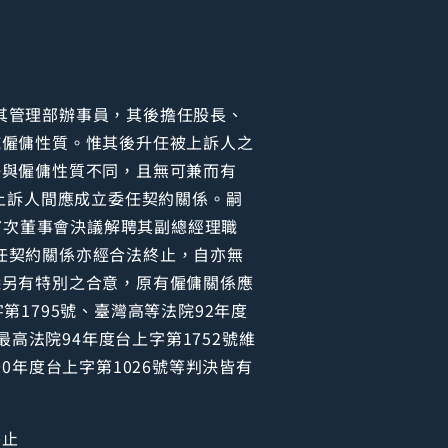
為其管理部辦事員，其後擔任股長、
純僱傭性質。惟其後升任被上訴人之
任與僱傭性質不同，且無可兼而有
上訴人間應成立委任契約關係。嗣
7次董事會決議解聘其副總經理職
委任契約關係亦經合法終止，自亦無
除另有特別之合意，原有僱傭關係應
1795號、臺灣高等法院92年度
(最高法院94年度台上字第1752號維
00年度台上字第1026號等判決皆有
終止