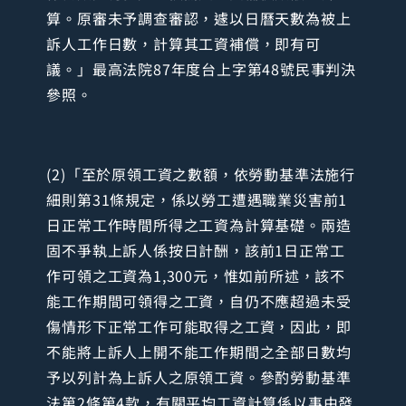
算。原審未予調查審認，遽以日曆天數為被上
訴人工作日數，計算其工資補償，即有可
議。」最高法院87年度台上字第48號民事判決
參照。
(2)「至於原領工資之數額，依勞動基準法施行
細則第31條規定，係以勞工遭遇職業災害前1
日正常工作時間所得之工資為計算基礎。兩造
固不爭執上訴人係按日計酬，該前1日正常工
作可領之工資為1,300元，惟如前所述，該不
能工作期間可領得之工資，自仍不應超過未受
傷情形下正常工作可能取得之工資，因此，即
不能將上訴人上開不能工作期間之全部日數均
予以列計為上訴人之原領工資。參酌勞動基準
法第2條第4款，有關平均工資計算係以事由發