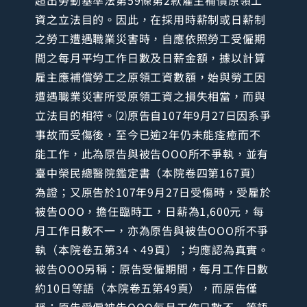
資之立法目的。因此，在採用時薪制或日薪制
之勞工遭遇職業災害時，自應依照勞工受僱期
間之每月平均工作日數及日薪金額，據以計算
雇主應補償勞工之原領工資數額，始與勞工因
遭遇職業災害所受原領工資之損失相當，而與
立法目的相符。⑵原告自107年9月27日因系爭
事故而受傷後，至今已逾2年仍未能痊癒而不
能工作，此為原告與被告OOO所不爭執，並有
臺中榮民總醫院鑑定書（本院卷四第167頁）
為證；又原告於107年9月27日受傷時，受雇於
被告OOO，擔任臨時工，日薪為1,600元，每
月工作日數不一，亦為原告與被告OOO所不爭
執（本院卷五第34、49頁）；均應認為真實。
被告OOO另稱：原告受僱期間，每月工作日數
約10日等語（本院卷五第49頁），而原告僅
稱：原告受僱被告OOO每月工作日數不一等語