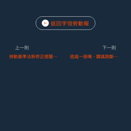
返回宇恒勞動報
上一則
下一則
勞動基準法新修正提醒—協商延後強制退休年齡
造謠一張嘴、闢謠跑斷腿！？—淺談員工公開爆料雇主之界線