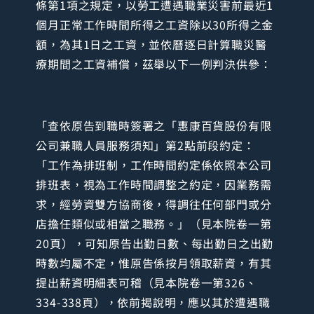
條第1項之規定，以勞工遭遇職業災害前最近1
個月正常工作時間所得之工資除以30所得之金
額，為其1日之工資，並依曆逐日計算職災醫
療期間之工資補償，茲舉以下一例判決供參：
「查依原告到職時簽署之「惠康百貨股份有限
公司兼職人員服務須知」第2點前段約定：
「工作為排班制，工作時間約定係依照本公司
排班表，視為工作時間調整之約定，因業務需
求，經勞資雙方協商後，得調往任何部門或分
店擔任類似或相當之職務。」（見本院卷一第
20頁），可知原告出勤日數、每出勤日之出勤
時數均屬不定，惟原告係按月領取薪資，有其
提出薪資明細表可稽（見本院卷一第326、
334-338頁），依前揭說明，應以其於遭遇職