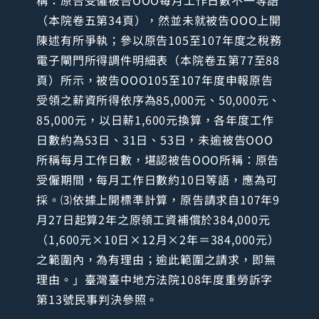
（本院卷五第34頁），然並未就被告OOO上開
陳述有所爭執；參以原告105至107年度之稅務
電子閘門所得調件明細表（本院卷五第77至88
頁）所示，被告OOO105至107年度申報原告
受領之薪資所得依序為85,000元、50,000元、
85,000元，以日薪1,600元換算，各年度工作
日數約為53日、31日、53日，未逾被告OOO
所稱每月工作日數，堪認被告OOO所稱：原告
受僱期間，每月工作日數約10日等語，應為可
採。⑶依據上開標準計算，原告請求自107年9
月27日起算2年之原領工資補償於384,000元
（1,600元×10日×12月×2年＝384,000元）
之範圍內，為有理由；逾此範圍之請求，即無
理由。」臺灣臺中地方法院108年度重勞訴字
第13號民事判決參照。