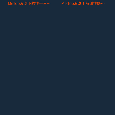
MeToo浪潮下的性平三法大修正 — 淺談企業對於新修性別平等工作法的因應之道
Me Too浪潮！解僱性騷擾員工行不行？