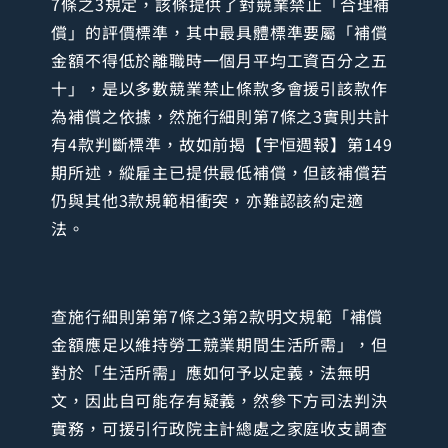
7條之3規定，該條提供了對競業禁止「合理補
償」的評價標準，其中最具體標準要屬「補償
金額不得低於離職時一個月平均工資百分之五
十」，是以多數競業禁止條款多會援引該款作
為補償之依據，然施行細則第7條之3實則共計
有4款判斷標準，故如前揭【宇恒週報】第149
期所述，縱雇主已提供最低補償，但該補償若
仍與其他3款規範相衝突，亦難認該約定適
法。
查施行細則第第7條之3第2款明文規範「補償
金額應足以維持勞工競業期間生活所需」，但
對於「生活所需」應如何予以定義，法無明
文，因此自可能存有疑義，然參下方司法判決
實務，可援引行政院主計總處之家庭收支調查