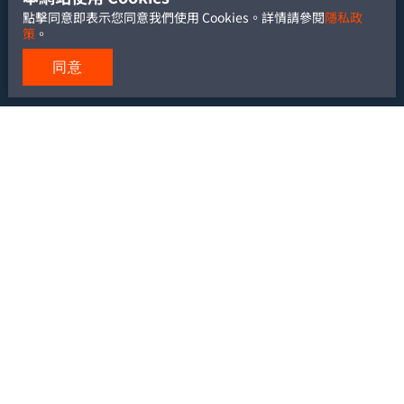
點擊同意即表示您同意我們使用 Cookies。詳情請參閱
隱私政
策
。
同意
TEL: +886-2-2700-5488
FAX: +886-2-2700-6881
Email:
service@yu-heng.com.tw
Add: 10666 台北市大安區復興南路一段 239 號 6 樓