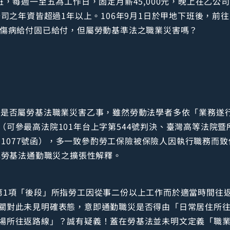
班，每週一至五為工作日，固定月薪45,000元，晚上在乙
公司之年資皆超過1年以上。106年9月1日於甲地下班後，
故傷病給付固已給付，但屬勞動基準法之職業災害嗎？
外是否屬勞基法職業災害乙事，雖然勞動法學者多依「業務遂
可參最高法院101年台上字第544號判決、臺灣高等法院暨所
2字11077號函），多一致參酌勞工保險被保險人因執行職務
認勞基法通勤職災之擴張性解釋。
第1項「後段」所指勞工因從事二份以上工作而於適當時間往
關對此未見明確表態，意即通勤職災是否得由「日常居住所
場所往返路線」？誠有疑義！蓋在勞基法並未明文定義「職