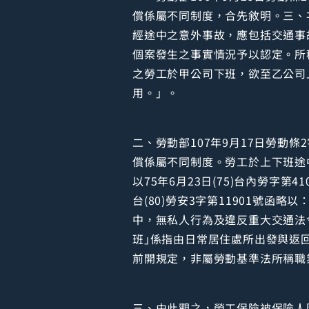
償係屬不同制度，合先敘明。三、次
經途中之意外事故，應包括交通事
個案發生之事實情況予以認定。所
之勞工於甲公司下班，欲至乙公司
用。」。
二、勞動部107年9月17日勞動條
償係屬不同制度。勞工於上下班途
以75年6月23日(75)台內勞字
台(80)勞安3字第11901號
中，無私人行為及違反重大交通法
班｣係指由日常居住處所出發與返
前開規定，非屬勞動基準法所稱職
三、由此觀之，勞工保險被保險人