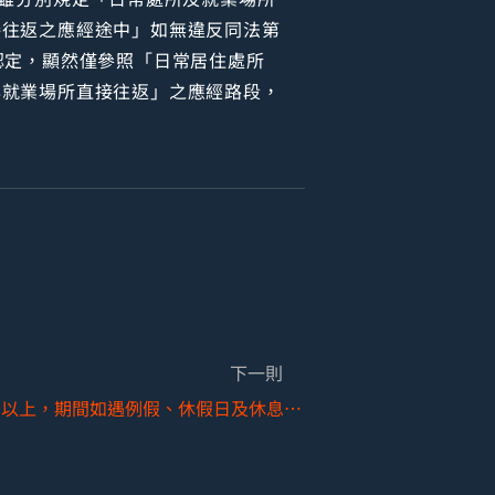
接往返之應經途中」如無違反同法第
認定，顯然僅參照「日常居住處所
與就業場所直接往返」之應經路段，
下一則
勞工普通傷病假超過1個月以上，期間如遇例假、休假日及休息日，應否扣除而須工資照給？