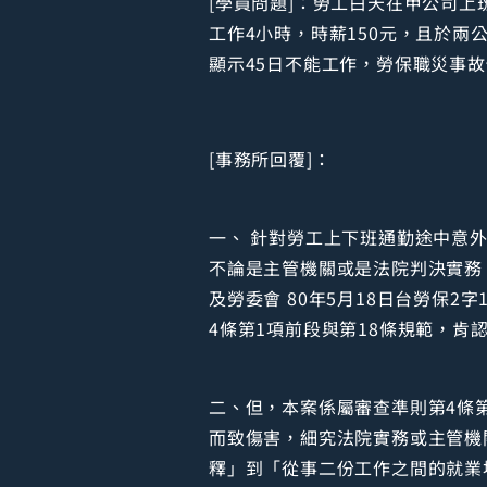
[學員問題]：勞工白天在甲公司上
工作4小時，時薪150元，且於兩
顯示45日不能工作，勞保職災事
[事務所回覆]：
一、 針對勞工上下班通勤途中意
不論是主管機關或是法院判決實務（
及勞委會 80年5月18日台勞保
4條第1項前段與第18條規範，肯
二、但，本案係屬審查準則第4條
而致傷害，細究法院實務或主管機
釋」到「從事二份工作之間的就業