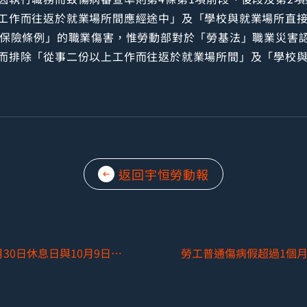
工作而往返於就業場所間應經途中」及「學校與就業場所直
工保險條例」的職業傷害，惟勞動部對於「勞基法」職業災害
而排除「從事二份以上工作而往返於就業場所間」及「學校
返回宇恒勞動報
「配合」政府機關辦公日曆出勤，將9月30日休息日與10月9日工作日對調，如勞工9/30離職或是10/2到職，如何處理？