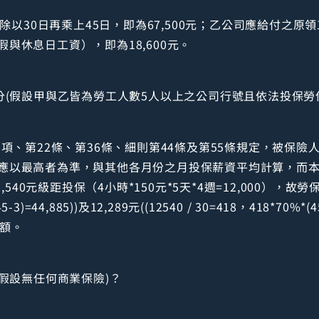
0除以30日再乘上45日，即為67,500元；乙公司應給付之原領
與休息日工資），即為18,600元。
分(假設甲與乙皆為勞工人數5人以上之公司行號且依法投保勞
3項、第22條、第36條、細則第44條及第55條規定，被保
應以最高者為準，與其他各月份之月投保薪資平均計算，而
540元級距投保（4小時*150元*5天*4週=12,000），故勞保
(45-3)=44,885))及12,289元((12540 / 30=418，418*70
數額。
(假設無任何商業保險)？