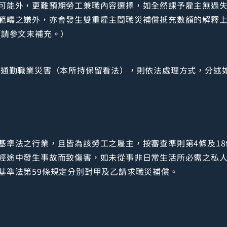
可能外，更難預期勞工兼職內容選擇，如全然課予雇主無過
範疇之嫌外，亦會發生雙重雇主間職災補償抵充數額的解釋
(請參文末補充。）
屬通勤職業災害（本所持保留看法），則依法處理方式，分述
基準法之行業，且皆為該勞工之雇主，按審查準則第4條及1
經途中發生事故而致傷害，如未從事非日常生活所必需之私
基準法第59條規定分別對甲及乙請求職災補償。