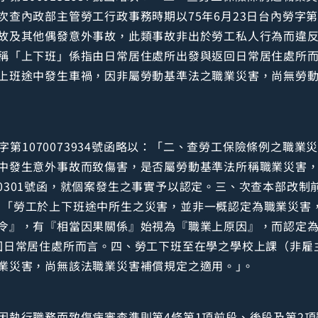
查內政部主管勞工行政事務時期以75年6月23日台內勞字第4
故及其他偶發意外事故，此類事故非出於勞工私人行為而違
稱「上下班」係指由日常居住處所出發與返回日常居住處所
上班途中發生車禍，因非屬勞動基準法之職業災害，尚無勞
2字第1070073934號函略以：「二、查勞工保險條例之職
中發生意外事故而致傷害，是否屬勞動基準法所稱職業災害
第410301號函，就個案發生之事實予以認定。三、次查本部改制
函略以：「勞工於上下班途中所生之災害，並非一概認定為職業災
令』，有『相當因果關係』始視為『職業上原因』，而認定為
回日常居住處所而言。四、勞工下班至在學之學校上課（非雇
業災害，尚無該法職業災害補償規定之適用。｣。
因執行職務而致傷病審查準則第4條第1項前段、後段及第2