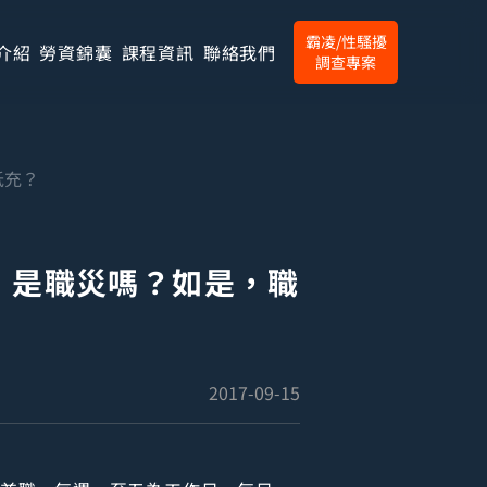
霸凌/性騷擾
介紹
勞資錦囊
課程資訊
聯絡我們
調查專案
抵充？
，是職災嗎？如是，職
2017-09-15