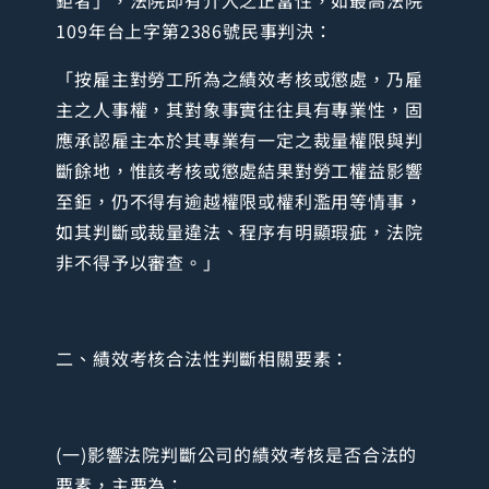
鉅者」，法院即有介入之正當性，如最高法院
109年台上字第2386號民事判決：
「按雇主對勞工所為之績效考核或懲處，乃雇
主之人事權，其對象事實往往具有專業性，固
應承認雇主本於其專業有一定之裁量權限與判
斷餘地，惟該考核或懲處結果對勞工權益影響
至鉅，仍不得有逾越權限或權利濫用等情事，
如其判斷或裁量違法、程序有明顯瑕疵，法院
非不得予以審查。」
二、績效考核合法性判斷相關要素：
(一)影響法院判斷公司的績效考核是否合法的
要素，主要為：