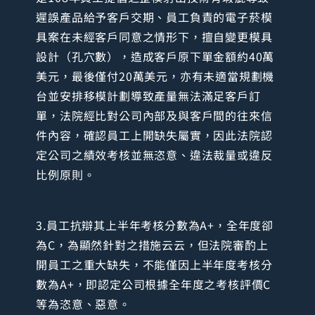
遲誤產品給予客戶交期、員工負責的電子菸模
具案在未經客戶同意之情形下，擅自變更模具
設計（孔穴數），造成客戶原下單金額約40萬
美元，最後僅付20萬美元，亦有未適當規劃機
台並安排移模計劃導致產量無法滿足客戶訂
單，法院經比對公司內部及與客戶間的往來信
件內容，確認員工上開缺失屬實，因此法院認
定公司之績效考核並無恣意、違法裁量或違反
比例原則。
3.員工抗辯其上半年考核分數為A+，全年度卻
為C，為顯然針對之措施云云，但法院審酌上
開員工之重大缺失，不能僅因上半年度考核分
數為A+，即認定公司根據全年度之考核評價C
等為恣意、惡意。