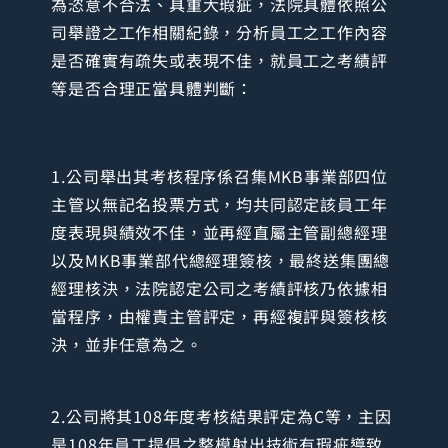
為恣意不合法、具重大瑕疵，法院具體依照公
司舉證之工作相關紀錄，分析員工之工作內容
是否確實有疏失或表現不佳，就員工之考績評
等是否合理正當具體判斷：
1.公司舉出其考核程序係召集MKB事業部四位
主管以無記名投票方式，均共同認定該員工年
度表現與績效不佳，並再經直屬主管副總經理
以及MKB事業部代總經理簽核，最終送集團總
經理核決，法院認定公司之考績評核乃依據相
當程序，由權責主管評定，再經複評與簽核核
決，並非任意為之。
2.公司將其108年度考核結果評定為C等，主因
是108年員工提倡之整模射出技術有瑕疵導致