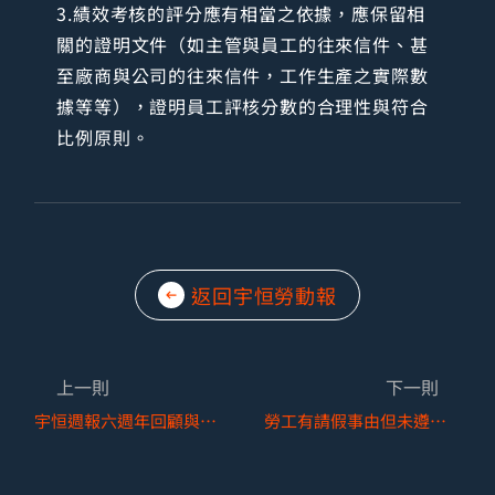
3.績效考核的評分應有相當之依據，應保留相
關的證明文件（如主管與員工的往來信件、甚
至廠商與公司的往來信件，工作生產之實際數
據等等），證明員工評核分數的合理性與符合
比例原則。
返回宇恒勞動報
上一則
下一則
宇恒週報六週年回顧與因應法典改版後之轉型特刊
勞工有請假事由但未遵守請假程序時，雇主得否以無故曠職為由解僱？