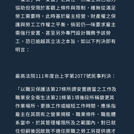
協助但受限於客觀上條件與限制，確無從滿足
勞工需要時，此時基於雇主經營、財產權之保
護與勞工工作權之平衡，倘若仍一味要求雇主
需強行安置、甚至另外專門設計職務予該勞
工，恐已逾越其立法之本旨，如以下判決即有
明言：
最高法院111年度台上字第2077號民事判決：
「以職災保護法第27條所謂安置適當之工作及
職業安全衛生法第21條第1項後段所稱變更其
作業場所、更換工作或縮短工作時間，應係指
雇主在其既有之營業規模、職業條件、職能體
系當中，於其管理權限所及之範圍內，對已就
任但嗣後因故致不適任原職之勞工另提供適才