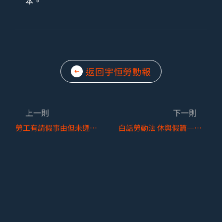
本。
返回宇恒勞動報
上一則
下一則
勞工有請假事由但未遵守請假程序時，雇主得否以無故曠職為由解僱？
白話勞動法 休與假篇—依政府行政機關辦公日曆表「彈性放假」與「補班」注意事項