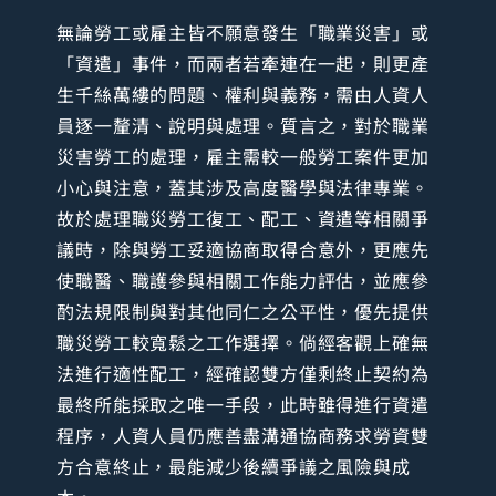
無論勞工或雇主皆不願意發生「職業災害」或
「資遣」事件，而兩者若牽連在一起，則更產
生千絲萬縷的問題、權利與義務，需由人資人
員逐一釐清、說明與處理。質言之，對於職業
災害勞工的處理，雇主需較一般勞工案件更加
小心與注意，蓋其涉及高度醫學與法律專業。
故於處理職災勞工復工、配工、資遣等相關爭
議時，除與勞工妥適協商取得合意外，更應先
使職醫、職護參與相關工作能力評估，並應參
酌法規限制與對其他同仁之公平性，優先提供
職災勞工較寬鬆之工作選擇。倘經客觀上確無
法進行適性配工，經確認雙方僅剩終止契約為
最終所能採取之唯一手段，此時雖得進行資遣
程序，人資人員仍應善盡溝通協商務求勞資雙
方合意終止，最能減少後續爭議之風險與成