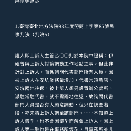
與懷孕無涉
1.臺灣臺北地方法院98年度勞簡上字第85號民
事判決（判決6）
證人即上訴人主管乙○○則於本院中證稱：伊
確曾與上訴人討論調動工作地點之事，但此非
針對上訴人，而係詢問代書部門所有人員，因
被上訴人在安坑業務量增加，代書常須新店、
安坑兩地往返，被上訴人想另設置辦公處所，
派駐常駐代書，就不需兩地往返，故詢問代書
部門人員是否有人願意調動，但只在調查階
段，亦未將上訴人調至該部門。……不知道上
訴人懷孕，也不會因懷孕而解僱上訴人，因上
訴人第一胎也是在事務所懷孕，且事務所並非