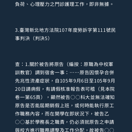
負荷、心理壓力之門診護理工作，即非無據。
3.臺灣新北地方法院107年度勞訴字第111號民
事判決（判決5）
查：1.關於被告將原告（編按：原職為中校軍
訓教官）調到宿舍一事：……原告因懷孕合併
先兆性流產症狀，自105年9月6日至105年9月
20日請病假，有請假核准報告表可稽（見本院
卷一第65頁），顯然被告○○科大並無法確知
原告是否能屆期銷假上班，或何時能執行原工
作職務內容，而在開學在即狀況下，被告乙
○○基於學務長之職責，仍必須就原告之申請
與校方進行職務調整及工作分配，故被告○○