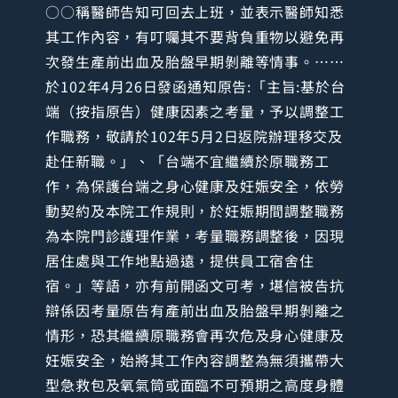
○○稱醫師告知可回去上班，並表示醫師知悉
其工作內容，有叮囑其不要背負重物以避免再
次發生產前出血及胎盤早期剝離等情事。……
於102年4月26日發函通知原告:「主旨:基於台
端（按指原告）健康因素之考量，予以調整工
作職務，敬請於102年5月2日返院辦理移交及
赴任新職。」、「台端不宜繼續於原職務工
作，為保護台端之身心健康及妊娠安全，依勞
動契約及本院工作規則，於妊娠期間調整職務
為本院門診護理作業，考量職務調整後，因現
居住處與工作地點過遠，提供員工宿舍住
宿。」等語，亦有前開函文可考，堪信被告抗
辯係因考量原告有產前出血及胎盤早期剝離之
情形，恐其繼續原職務會再次危及身心健康及
妊娠安全，始將其工作內容調整為無須攜帶大
型急救包及氧氣筒或面臨不可預期之高度身體