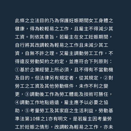
此條之立法目的乃為保護妊娠期間女工身體之
健康，得為較輕易之工作，且雇主不得減少其
工資。則依其意旨，若雇主在女工妊娠期間，
自行將其改調較為輕易之工作且未減少其工
資，自無不許之理。又雇主調動勞工工作，不
得違反勞動契約之約定，並應符合下列原則：
①基於企業經營上所必須，且不得有不當動機
及目的。但法律另有規定者，從其規定，②對
勞工之工資及其他勞動條件，未作不利之變
更，③調動後工作為勞工體能及技術可勝任，
④調動工作地點過遠，雇主應予以必要之協
助，⑤考量勞工及其家庭之生活利益，勞動基
準法第10條之1亦有明文。是若雇主因考量勞
工於妊娠之情形，改調較為輕易之工作，亦未