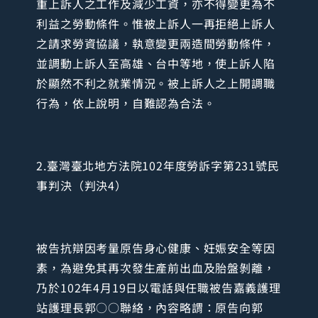
重上訴人之工作及減少工資，亦不得變更為不
利益之勞動條件。惟被上訴人一再拒絕上訴人
之請求勞資協議，執意變更兩造間勞動條件，
並調動上訴人至高雄、台中等地，使上訴人陷
於顯然不利之就業情況。被上訴人之上開調職
行為，依上說明，自難認為合法。
2.臺灣臺北地方法院102年度勞訴字第231號民
事判決（判決4）
被告抗辯因考量原告身心健康、妊娠安全等因
素，為避免其再次發生產前出血及胎盤剝離，
乃於102年4月19日以電話與任職被告嘉義護理
站護理長郭○○聯絡，內容略謂：原告向郭