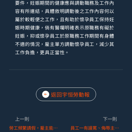
要件，妊娠期間的健康應與調動職務及工作內
容有所連結，具體敘明調動後之工作內容何以
屬於較輕便之工作，且有助於懷孕員工保持妊
娠時期健康，倘有醫囑明確表示原職務有礙於
妊娠，抑或懷孕員工於原職務工作期間有身體
不適的情況，雇主單方調動懷孕員工，減少其
工作負擔，更具正當性。
返回宇恒勞動報
上一則
下一則
勞工頻繁請假，雇主能否逕認不能勝任工作而予以資遣？
員工一有謾罵、侮辱主管或其他同事之惡行，公司得否以「重大侮辱」為由解僱呢？