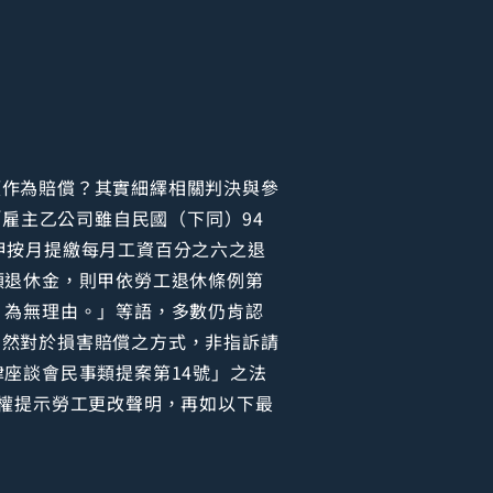
額作為賠償？其實細繹相關判決與參
「雇主乙公司雖自民國（下同）94
工甲按月提繳每月工資百分之六之退
領退休金，則甲依勞工退休條例第
，為無理由。」等語，多數仍肯認
，然對於損害賠償之方式，非指訴請
座談會民事類提案第14號」之法
明權提示勞工更改聲明，再如以下最