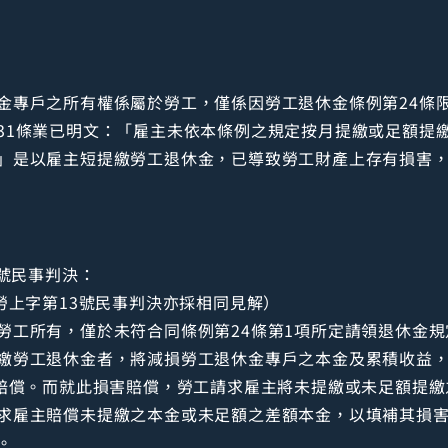
金專戶之所有權係屬於勞工，僅係因勞工退休金條例第24條
31條業已明文：「雇主未依本條例之規定按月提繳或足額提
」是以雇主短提繳勞工退休金，已導致勞工財產上存有損害
2號民事判決：
勞上字第13號民事判決亦採相同見解）
勞工所有，僅於未符合同條例第24條第1項所定請領退休金
繳勞工退休金者，將減損勞工退休金專戶之本金及累積收益
害賠償。而就此損害賠償，勞工請求雇主將未提繳或未足額提
求雇主賠償未提繳之本金或未足額之差額本金，以填補其損
。