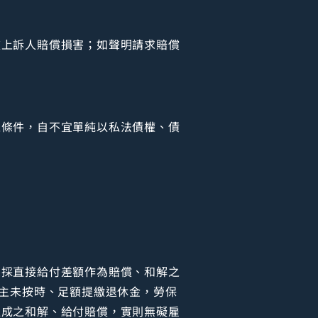
被上訴人賠償損害；如聲明請求賠償
之條件，自不宜單純以私法債權、債
。
係採直接給付差額作為賠償、和解之
雇主未按時、足額提繳退休金，勞保
達成之和解、給付賠償，實則無礙雇