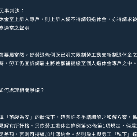
號民事判決：
休金至上訴人專戶，則上訴人縱不得請領退休金，亦得請求
為適當之聲明
償要屬當然，然勞退條例既已明文限制勞工動支新制退休金
時，勞工仍宜訴請雇主將差額補提繳至個人退休金專戶之中
如何處理相關爭議？
擇「落袋為安」的狀況下，確有許多爭議調解之和解方案，
見解有所扞格。另依勞工退休金條例第53條第1項規定，倘
足差額，否則可持續加計滯納金。然則雇主與勞工「私下」