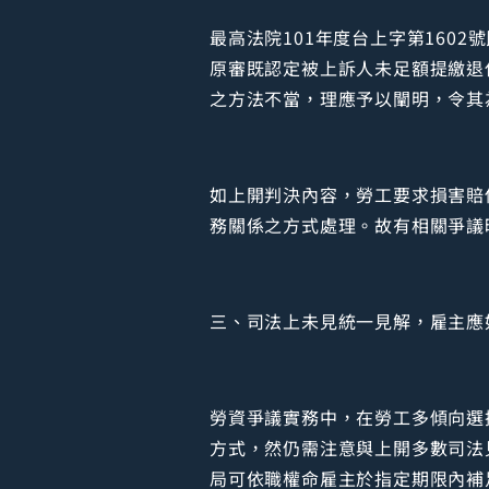
最高法院101年度台上字第1602
原審既認定被上訴人未足額提繳退
之方法不當，理應予以闡明，令其
如上開判決內容，勞工要求損害賠
務關係之方式處理。故有相關爭議
三、司法上未見統一見解，雇主應
勞資爭議實務中，在勞工多傾向選
方式，然仍需注意與上開多數司法
局可依職權命雇主於指定期限內補