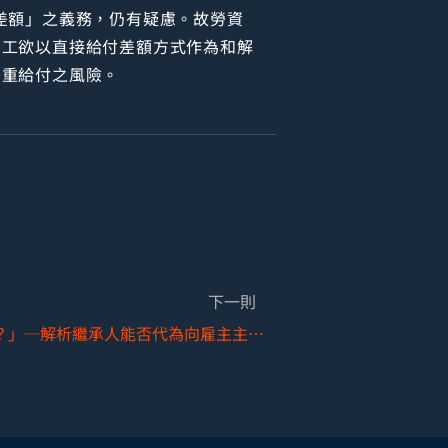
差額」之義務，仍有疑慮。故勞資
勞工欲以直接給付差額方式作為和解
雙重給付之風險。
下一則
「來不及說出口的退休！？」─解析繼承人能否代為向雇主主張請領退休金