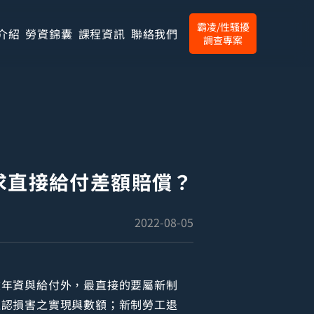
霸凌/性騷擾
介紹
勞資錦囊
課程資訊
聯絡我們
調查專案
求直接給付差額賠償？
2022-08-05
險年資與給付外，最直接的要屬新制
確認損害之實現與數額；新制勞工退