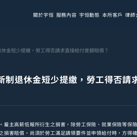
關於宇恒
服務內容
宇恒動態
本所客戶
律師
退休金短少提繳，勞工得否請求直接給付差額賠償？
新制退休金短少提繳，勞工得否請
。雇主高薪低報所衍生之損害，除勞工保險、就業保險等保
之損害賠償，尚須於勞工滿足請領要件並申領給付時，方得