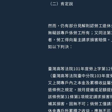
（二）肯定說
然而，仍有部分見解則認勞工退休
無礙該專戶係勞工所有；又同法第
者，勞工得向雇主請求損害賠償。
如以下判決：
臺灣高等法院101年度勞上字第1
（臺灣高等法院臺中分院103年度
又上開專戶內之本金及累積收益屬
退條例之規定，按月提繳或足額提
該條例第31條第1項規定請求損
補其損害，固無不可；倘勞工僅請
休金專戶所累積之收益，應無不可