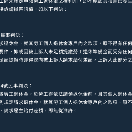
工尚未滿足申領勞工退休金之權利前，即不能認其損害已發
接訴請損害賠償，如以下判決：
號民事判決：
求退休金，就其勞工個人退休金專戶內之款項，原不得有任
要件，抑或因被上訴人未足額提繳勞工退休準備金而受有任
足額提撥時即得逕向被上訴人請求給付差額，上訴人此部分
84號民事判決：
繳勞工退休金，於勞工得依法請領退休金前，且其個人退休
例規定請求退休金，就其勞工個人退休金專戶內之款項，原
，請求雇主給付差額，即無從准許。