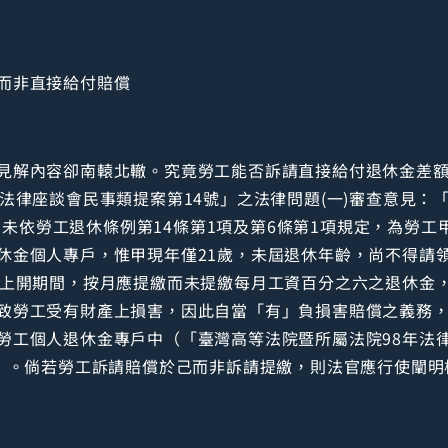
而非直接給付賠償
見解內容卻南轅北轍。究竟勞工能否訴請直接給付退休金差
法律座談會民事類提案第14號」之法律問題(一)審查意見：
日止，未依勞工退休條例第14條第1項及第6條第1項規定，為勞
休金個人專戶，惟甲現年僅21歲，未屆退休年齡，尚不得請
甲上開期間，按月應提繳而未提繳每月工資百分之六之退休金
致勞工受有財產上損害，因此自當「有」負損害賠償之義務
勞工個人退休金專戶中（「臺灣高等法院暨所屬法院98年法律
照）。倘若勞工訴請賠償於己而非訴請提繳，則法官應行使闡