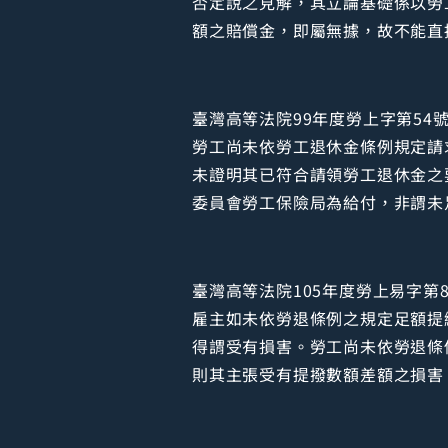
否定說之見解，其立論基礎係以勞
額之賠償金，即屬無據，故不能直
臺灣高等法院99年度勞上字第54
勞工尚未依勞工退休金條例規定請
未證明其已符合請領勞工退休金之
委員會勞工保險局為給付，非謂未
臺灣高等法院105年度勞上易字第
雇主如未依勞退條例之規定足額提
得謂受有損害。勞工尚未依勞退條
則其主張受有提撥數額差額之損害