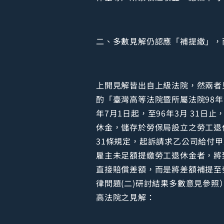
二、多數見解仍認應「補提繳」，
上開見解皆出自上級法院，然兩者
酌「臺灣高等法院暨所屬法院98年
年7月1日起，至96年3月 31
休金，儲存於勞保局設立之勞工退
31條規定，起訴請求乙公司給付
雇主未足額提繳勞工退休金者，將
直接賠償差額，而是將差額補提至
律問題(二)研討結果多數意見參
高法院之見解：