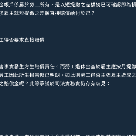
金帳戶係屬於勞工所有，是以短提繳之差額幾已可確認即為
求雇主就短提繳之差額直接賠償給付於己？
工得否要求直接賠償
害事實發生方生賠償責任。而勞工退休金基於雇主應按月提
勞工因此所生損害似已明朗。如此則勞工得否主張雇主造成
之賠償金呢？此等爭議於司法實務實仍存有歧見：