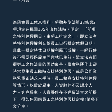
一、前言
為落實員工休息權利，勞動基準法第38條第2
項規定在民國105年底修法時，明定：「前項
之特別休假期日，由勞工排定之」，即立法者
將特別休假權利交給員工自行排定休假日期，
且此一排定特休日期權利屬形成權，一經行使
後不需要經過雇主同意就已生效。雖立法者照
顧勞工之修法目的固然良善，惟實務運作上卻
時常發生員工臨時安排特別休假；或是公司業
務繁重正缺乏人手時，員工執意安排特別休假
等情形，以致於雇主、人資夥伴不及調度人
力。究竟雇主、人資夥伴在不違反法令之前提
下，得如何因應員工之特別休假排定權?請參下
文分享。