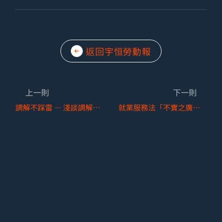
返回宇恒勞動報
上一則
下一則
調解不踩雷 — 淺談調解程序之保密義務
就業服務法「不實之廣告或揭示」定義與實務案例解析