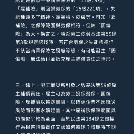
認定是依照一般商業保險的「11級79項」，
「雇補險」則回歸勞保的「15級221項」，失
能種類多了精神、頭頸臉、皮膚等。可知「雇
補險」之保障範圍與勞保相符，但較「團傷
險」為大。換言之，職災勞工依勞基法第59條
第3款規定認殘時，若符合勞保之失能標準但
不該當商業保險之殘廢等級，有可能發生「團
傷險」無法給付並抵充雇主補償責任之情形。
三、綜上，勞工職災所引發之勞基法第59條雇
主補償責任，雇主可為勞工投保勞保、團傷
險、雇補險以轉嫁風險，以確保企業不因職災
風險而影響永續經營，其中雇補險保障範圍與
功能似乎較為全面！至於民法第184條之侵權
行為損害賠償責任又該如何轉嫁？請期待下期