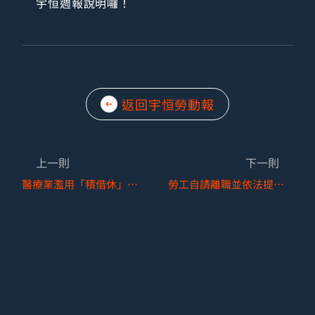
宇恒週報說明囉！
返回宇恒勞動報
上一則
下一則
醫療業濫用「積借休」或「負時數」制度，主管機關下重手！
勞工自請離職並依法提前預告，雇主得否片面提前終止契約？