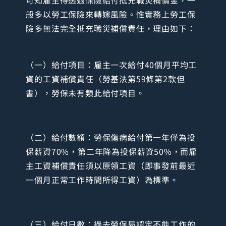
可知雇主得透過保險給付抵充職災補償金，一
般多以勞工保險來轉嫁風險。惟實務上勞工保
險多無法完全抵充職災補償責任，理由如下：
（一）給付項目：雇主一次給付40個月平均工
資的工資補償責任（勞基法第59條第2款但
書），勞保未有類此給付項目。
（二）給付數額：勞保傷病給付第一年僅為投
保薪資70%，第二年降為投保薪資50%，而雇
主工資補償責任須以原領工資（即事發前最近
一個月正常工作時間所得工資）為標準。
（三）給付日數：過去勞保局認定不能工作的