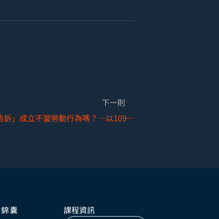
下一則
雇主對工會成員為「刑事告訴」成立不當勞動行為嗎？─以109年最高行政法院判決標準觀察
資錦囊
課程資訊