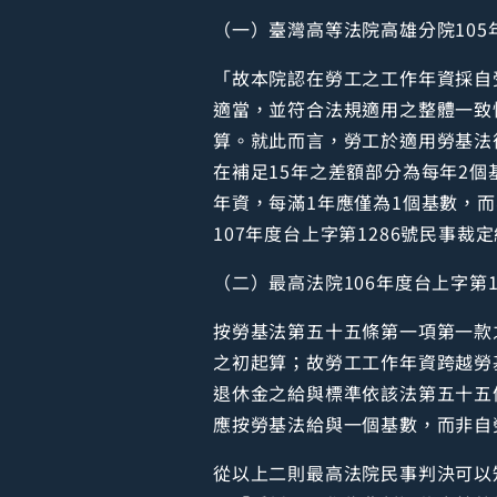
（一）臺灣高等法院高雄分院105
「故本院認在勞工之工作年資採自
適當，並符合法規適用之整體一致
算。就此而言，勞工於適用勞基法
在補足15年之差額部分為每年2
年資，每滿1年應僅為1個基數，
107年度台上字第1286號民事裁
（二）最高法院106年度台上字第1
按勞基法第五十五條第一項第一款
之初起算；故勞工工作年資跨越勞
退休金之給與標準依該法第五十五
應按勞基法給與一個基數，而非自
從以上二則最高法院民事判決可以