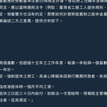
基數應依勞動基準法第55條規定計算。惟如勞工任職年資橫
而言，應以當時適用法令（例如：臺灣省工廠工人退休規則
定，勞雇雙方也沒有約定，那應如何計算勞退舊制之退休金
解論述二方之差異，提供分析如下。
兩個基數。但超過十五年之工作年資，每滿一年給與一個基
一年計。
定，強制退休之勞工，其身心障礙係因執行職務所致者，依
指核准退休時一個月平均工資。
退休之日起三十日內給付，如無法一次發給時，得報經主管
法者，從其規定。」