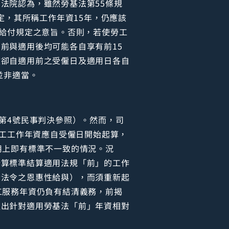
法院認為，雖然勞基法第55條規
定，其所稱工作年資15年，仍應該
後給付規定之意旨。否則，若使勞工
前與適用後均可能各自享有前15
數卻自適用前之受僱日及適用日各自
並非適當。
第4號民事判決參照）。然而，司
勞工工作年資應自受僱日開始起算，
用上即有標準不一致的情況。況
計算標準結算適用法規「前」的工作
於法令之恩惠性給與），而須重新起
工服務年資仍負有結清義務，前揭
提出針對適用勞基法「前」年資相對