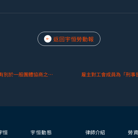
返回宇恒勞動報
集體勞動法專章（六）─「團體協約」有別於一般團體協商之程序要件
宇恒
宇恒動態
律師介紹
勞