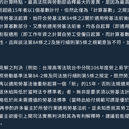
的計算時點。最高法院與勞動部函釋最大的差異，是因為最高
而超過15年者以1個基數計付，但然此僅為「計算基數」之規
用勞基法起算，始符合勞基法第84條之2關於適用勞基法前
計算基數部分，又應依適用勞基法前後，均各自起算（即適用
割裂適用（即工作年資之計算自勞工受僱日起算，而計算基
性，且與該法第84條之2及施行細則第5條之規範意旨不符，
見解之判決（例如：台灣高等法院台中分院106年度勞上易字
照勞動基準法第84-2條及同法施行細則第5條之規定，既然
再以適用勞基法後重新起算一個「新」的15年，否則法規適
退休給與低於當時法令標準者」者，無非是要求須以勞基法
略低於尚未需遵循的勞基法標準（當時此給付規範可謂是優
，再參酌許多雇主於所營行業適用勞基法前，並未知悉就其勞
雇主欲援引上開司法實務判決對其為有利解釋時，建議若能
。