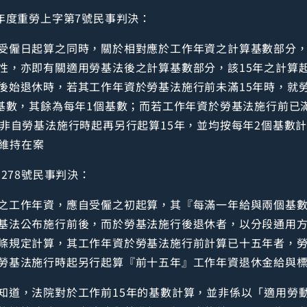
年度重勞上字第7號民事判決：
受僱日起算之同時，關於相對應於工作年資之計算基數部分
性，亦即有關適用勞基法後之計算基數部分，該15年之計算
後始退休時，若其工作年資於勞基法施行前未滿15年時，就
個基數，其餘為每年1個基數；而若工作年資於勞基法施行前已
而非自勞基法施行時起再另行起算15年，並均按每年2個基數
定維持在案
278號民事判決：
之工作年資，應自受僱之初起算，其『每滿一年給與兩個基
基法公布施行前後，而於勞基法施行後退休者，以分段通用
條規定計算，其工作年資於勞基法施行前計算已十五年者，
勞基法施行時起另行起算『前十五年』工作年資退休金給與
知道，法院對於工作前15年的基數計算，並非係以「適用勞