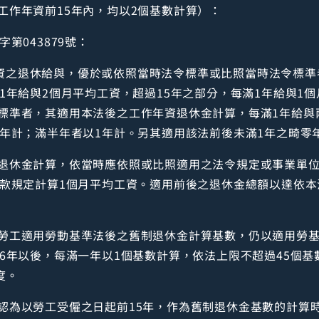
工作年資前15年內，均以2個基數計算）：
第043879號：
工作年資之退休給與，優於或依照當時法令標準或比照當時法令標
1年給與2個月平均工資，超過15年之部分，每滿1年給與1
標準者，其適用本法後之工作年資退休金計算，每滿1年給與
半年計；滿半年者以1年計。另其適用該法前後未滿1年之畸零
退休金計算，依當時應依照或比照適用之法令規定或事業單
4款規定計算1個月平均工資。適用前後之退休金總額以達依本
勞工適用勞動基準法後之舊制退休金計算基數，仍以適用勞基
16年以後，每滿一年以1個基數計算，依法上限不超過45個
度。
認為以勞工受僱之日起前15年，作為舊制退休金基數的計算