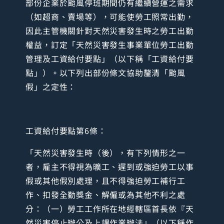
部份企業於颱風停班期間仍有繼續營運之需求
（如超商、賣場等），可能使勞工照常出勤，
因此主管機關針對天然災害發生時之勞工出勤
權益，訂定「天然災害發生事業單位勞工出勤
管理及工資給付要點」（以下稱「工資給付要
點」）。以下列出部份條文協助釐清「颱風
假」之定性：
工資給付要點第6條：
「天然災害發生時（後），有下列情形之一
者，雇主不得視為曠工、遲到或強迫勞工以事
假或其他假別處理，且不得強迫勞工補行工
作、扣發全勤獎金、解僱或為其他不利之處
分：（一）勞工工作所在地經轄區首長依『天
然災害停止辦公及上課作業辦法』（以下稱作