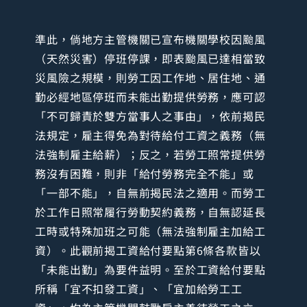
準此，倘地方主管機關已宣布機關學校因颱風
（天然災害）停班停課，即表颱風已達相當致
災風險之規模，則勞工因工作地、居住地、通
勤必經地區停班而未能出勤提供勞務，應可認
「不可歸責於雙方當事人之事由」，依前揭民
法規定，雇主得免為對待給付工資之義務（無
法強制雇主給薪）；反之，若勞工照常提供勞
務沒有困難，則非「給付勞務完全不能」或
「一部不能」，自無前揭民法之適用。而勞工
於工作日照常履行勞動契約義務，自無認延長
工時或特殊加班之可能（無法強制雇主加給工
資）。此觀前揭工資給付要點第6條各款皆以
「未能出勤」為要件益明。至於工資給付要點
所稱「宜不扣發工資」、「宜加給勞工工