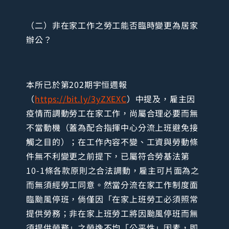
（二）非在家工作之勞工能否臨時變更為居家
辦公？
本所已於第202期宇恒週報
（
https://bit.ly/3yZXEXC
）中提及，雇主因
疫情而調動勞工在家工作，尚屬合理必要而無
不當動機（蓋為配合指揮中心分流上班避免接
觸之目的）；在工作內容不變、工資與勞動條
件無不利變更之前提下，已屬符合勞基法第
10-1條各款原則之合法調動，雇主可片面為之
而無須經勞工同意。然當分流在家工作制度面
臨颱風停班，倘僅因「在家上班勞工必須照常
提供勞務；非在家上班勞工將因颱風停班而無
須提供勞務」之勞逸不均「公平性」因素，即