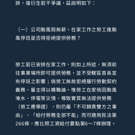
排，復衍生若干爭議，茲說明如下：
（一）公司颱風假無薪，在家工作之勞工逢颱
風停班是否得拒絕提供勞務？
勞工若已安排在家工作，則如上所述，無須前
往事業場所即可提供勞務，並不受轄區首長宣
布停班之影響；倘勞工無故拒絕履行勞動契約
義務，雇主得以曠職論。惟勞工在家倘因颱風
淹水、停電等災情，導致實質無法提供勞務
（勞工應舉證），則仍屬「不可歸責雙方之事
由」、「給付勞務全部不能」而可適用民法第
266條，應比照工資給付要點第6～7條辦理。