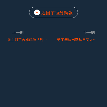
返回宇恒勞動報
上一則
下一則
雇主對工會成員為「刑事告訴」成立不當勞動行為嗎？─以109年最高行政法院判決標準觀察
勞工無法出勤私自請人代班之實務爭議解析？