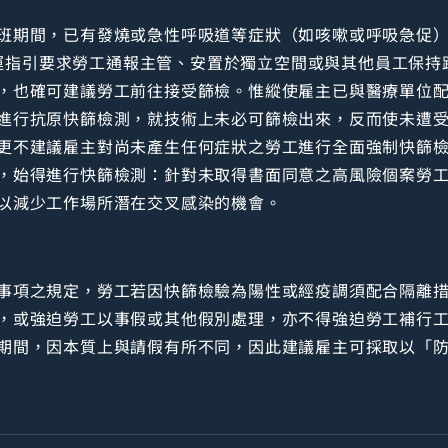
班期間，已有發燒或急性呼吸道等症狀（如咳嗽或呼吸急促
續營運指引要求勞工通報主管、安置於獨立空間或與其他員工保
，也確可建議勞工前往接受篩檢。惟縱使雇主已與醫療單位
進行抗原快篩檢測，就技術上未必可篩檢出來，反而使未遭
更不建議雇主對尚未產生任何症狀之勞工進行全面強制快篩
，始得進行快篩檢測：針對未取得書面同意之高風險個案勞
以減少工作場所潛在交叉感染的機會。
事項之規定，勞工若因快篩檢驗為陽性或經疫調須配合隔離
，或強迫勞工以事假或其他假別處理，亦不得強迫勞工補行
期間，因本質上與請假有所不同，因此建議雇主可採取以「