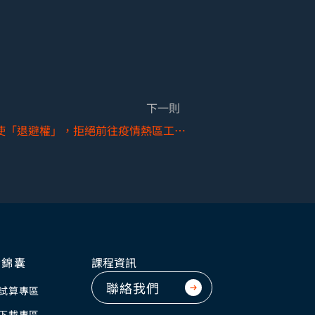
下一則
勞工得否主張依職安法行使「退避權」，拒絕前往疫情熱區工作？
資錦囊
課程資訊
聯絡我們
試算專區
下載專區