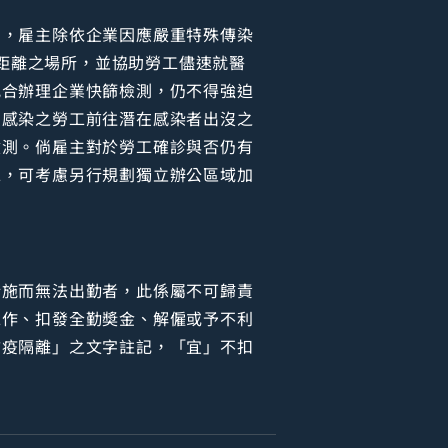
），雇主除依企業因應嚴重特殊傳染
持距離之場所，並協助勞工儘速就醫
配合辦理企業快篩檢測，仍不得強迫
受感染之勞工前往潛在感染者出沒之
檢測。倘雇主對於勞工確診與否仍有
工，可考慮另行規劃獨立辦公區域加
措施而無法出勤者，此係屬不可歸責
工作、扣發全勤奬金、解僱或予不利
防疫隔離」之文字註記，「宜」不扣