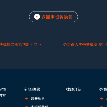
返回宇恒勞動報
行政機關勞動法專業委員會對於不確定法律概念所為判斷，於司法訴訟中是否有判斷餘地？ （一）不當勞動行為裁決委員會
宇恒
宇恒動態
律師介紹
勞
內容
最新消息
宇恒勞動報