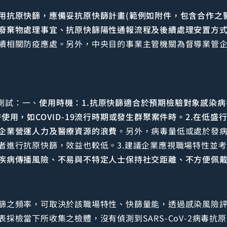
用抗原快篩，應備妥抗原快篩計畫(範例如附件，包含合作之
廢棄物處理事宜、抗原快篩陽性通報流程及後續處理安置方式
續相關防疫應處。另外，中央目的事業主管機關為督導業管
驗測試：一、
使用時機：1.抗原快篩適合於預期檢驗對象感染病
使用，如COVID-19流行時期或發生群聚案件時。2.在低
企業營運人力及醫療資源的浪費
。另外，病毒量低或處於發
者進行抗原快篩，效益也較低。3.建議企業應視職場特性並
疾病傳播風險、不易與不特定人士保持社交距離、不方便佩
篩之頻率，可取決於該職場特性、快篩量能，透過感染風險
採檢當下所收集之檢體，沒有偵測到SARS-CoV-2病毒