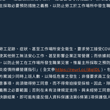
主採取必要預防措施之義務，以防止勞工於工作場所中發生
工足跡、症狀、甚至工作場所安全衛生，要求勞工接受COVI
使其他勞工無法安心工作、甚至影響企業正常營運；而依據前
，以防止勞工在工作場所發生職業災害。惟雇主所採取之預
炎疫情持續營運指引」( 全文參
https://reurl.cc/j8qlDL
)，
方案減少同時上班人數，以降低危害之發生；非僅要求員工
意事項，尚須徵得勞工同意，而不得脅迫接受採檢。因此，
義務之必要範圍；否則在未有法律規定支持、與未經勞工同
快篩結果，即可能有違反個人資料保護法第6條第1項保護個