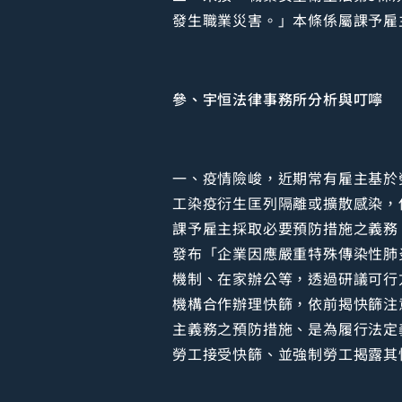
發生職業災害。」本條係屬課予雇
參、宇恒法律事務所分析與叮嚀
一、疫情險峻，近期常有雇主基於勞
工染疫衍生匡列隔離或擴散感染，
課予雇主採取必要預防措施之義務
發布「企業因應嚴重特殊傳染性肺
機制、在家辦公等，透過研議可行
機構合作辦理快篩，依前揭快篩注
主義務之預防措施、是為履行法定
勞工接受快篩、並強制勞工揭露其