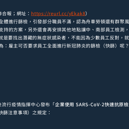
4 聯合報；網址：
https://reurl.cc/yEkak8
）
全體進行篩檢，引發部分職員不滿，認為舟車勞頓還有群聚
支持的方案，另外還會再安排其他地點讓中、南部員工檢測，
，就是要找出潛藏的無症狀感染者，不能因為少數員工反對，
為：雇主可否要求員工全面進行新冠肺炎的篩檢（快篩）呢
中央流行疫情指揮中心發布「
企業使用 SARS-CoV-2快速抗
快篩注意事項）之規定：