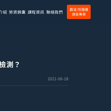
霸凌/性騷擾
介紹
勞資錦囊
課程資訊
聯絡我們
調查專案
檢測？
2021-06-18