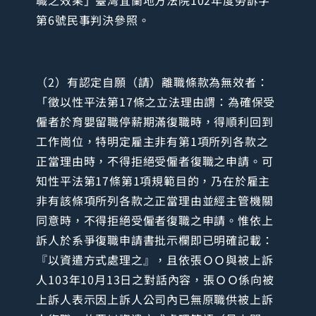
職之效果」臺灣宜蘭地方法院102年度勞訴字
第6號民事判決參照。
（2）有認定自願（請）離職條款為無效者：
「徵以性平法第17條之立法理由謂：為確保受
僱者於育嬰留職停薪期滿復職時，得順利回到
工作崗位，特明定雇主非有第1項所列各款之
正當理由時，不得拒絕受僱者復職之申請。可
知性平法第17條第1項規範目的，乃在於雇主
非有該條項所列各款之正當理由並經主管機關
同意時，不得拒絕受僱者復職之申請。惟依上
訴人於系爭復職申請書批示欄即已明確記載：
『以資遣方式處理之』，且依張ＯＯ與被上訴
人103年10月13日之對話內容，張ＯＯ係向被
上訴人表示因上訴人公司內已無原職供被上訴