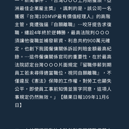
一、新聞事件：「台灣ＯＯＯ上月剛獲頒『亞
洲最佳企業雇主獎』，諷刺的是，該公司一名
獲選『台灣100MVP最有價值經理人』的高階
主管，竟遭強逼『自願離職』…咬牙提告求復
職，纏訟4年終於逆轉勝，最高法院判ＯＯＯ
須讓他復職並補發薪資、利息共約900萬元確
定，也創下我國僱傭關係訴訟判賠金額最高紀
錄。…這件僱傭關係官司的重要性，在於最高
法院認定台灣ＯＯＯ片面規定『留職停薪到期
員工若未尋得適當職位，視同自願離職』，不
僅違反《憲法》保障的工作權，對勞工也顯失
公平，即使員工事前知情並簽字同意，這項人
事規定仍然無效。」【蘋果日報109年11月6
日】