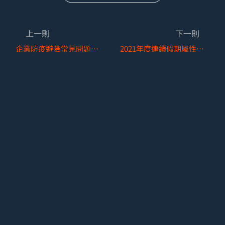
上一則
下一則
企業防疫避險常見問題整理─兼論企業防疫保單規劃
2021年度連續假期屬性圖表分析