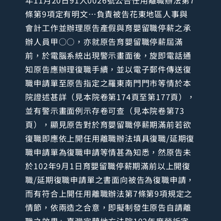
年11月20日91人0026號公告任用離職辦法第7
條第9項定有明文…負責被告花東地區人事與
會計工作並辦理原告產假與育嬰留職停薪之承
辦人員甲○○，亦就原告育嬰留職停薪屆滿
前，於電腦系統出現警示畫面後，旋即電話通
知原告應辦理復職手續，並以電子郵件傳送復
職申請單至原告指定之羅東南門門市等情於本
院證述甚詳（見本院卷第174頁至第177頁），
並有警示畫面例示存卷可查（見本院卷第73
頁），顯見原告對於育嬰留職停薪期滿前若欲
復職即應依上開任用離職辦法填具復職/延期復
職申請單為復職申請等情甚為知悉，然原告未
於102年9月1日育嬰留職停薪期滿前以上開復
職/延期復職申請單之書面向被告為復職申請，
而有符合上開任用離職辦法第7條第9項規定之
情節，依兩造之合意，即擬制發生原告自請離