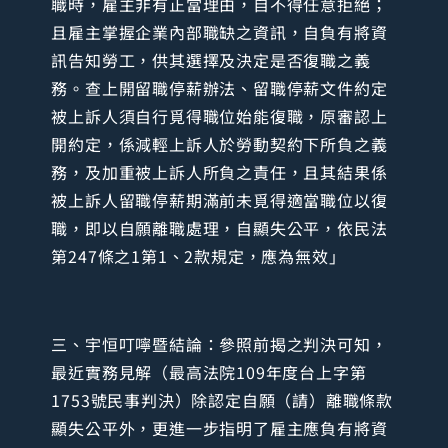
職時，雇主非有正當理由，自不得任意拒絕；
且雇主掌握企業內部職缺之資訊，自負有將資
訊告知勞工，供其選擇及決定是否復職之義
務。查上開留職停薪辦法、留職停薪文件約定
被上訴人須自行覓得職位始能復職，原審認上
開約定，係減輕上訴人於勞動契約下所負之義
務，及加重被上訴人所負之責任，且其結果係
被上訴人留職停薪期滿前未覓得適當職位以復
職，即以自願離職處理，自顯失公平，依民法
第247條之1第1、2款規定，應為無效」
三、宇恒叮嚀暨結論：參照前揭之判決可知，
最近實務見解（最高法院109年度台上字第
1753號民事判決）除認定自願（請）離職條款
顯失公平外，更進一步指明了雇主應負有將資