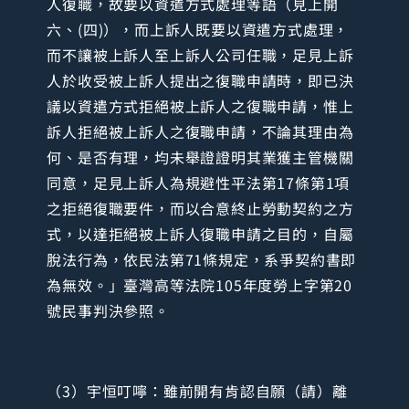
人復職，故要以資遣方式處理等語（見上開
六、(四)），而上訴人既要以資遣方式處理，
而不讓被上訴人至上訴人公司任職，足見上訴
人於收受被上訴人提出之復職申請時，即已決
議以資遣方式拒絕被上訴人之復職申請，惟上
訴人拒絕被上訴人之復職申請，不論其理由為
何、是否有理，均未舉證證明其業獲主管機關
同意，足見上訴人為規避性平法第17條第1項
之拒絕復職要件，而以合意終止勞動契約之方
式，以達拒絕被上訴人復職申請之目的，自屬
脫法行為，依民法第71條規定，系爭契約書即
為無效。」臺灣高等法院105年度勞上字第20
號民事判決參照。
（3）宇恒叮嚀：雖前開有肯認自願（請）離