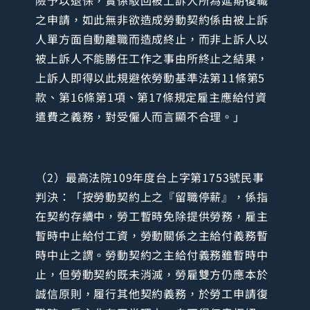
之申請，如此無非欲造成勞動契約係由被上訴
人單方面自動離職而造成終止，而非上訴人以
被上訴人不能勝任工作之事由所終止之結果，
上訴人即得以此規避依勞動基準法第11條第5
款、第16條第1項、第17條規定雇主應給付資
遣費之義務，對受僱人而言顯不合理。」
（2）最高法院109年度台上字第1753號民事
判決：「按勞動契約上之『留職停薪』，係指
在契約存續中，勞工暫時免除提供勞務，雇主
暫時中止給付工資，勞動關係之主給付義務暫
時中止之謂。勞動契約之主給付義務雖暫時中
止，但勞動契約既未消滅，勞雇雙方仍應本於
誠信原則，履行其他契約義務，於勞工申請復