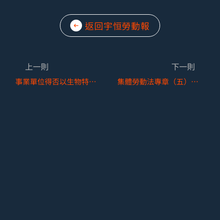
返回宇恒勞動報
上一則
下一則
事業單位得否以生物特徵(指紋、虹膜)做為出勤管理之工具
集體勞動法專章（五）─「扣與不扣？」談雇主代扣企業工會會費之法定義務