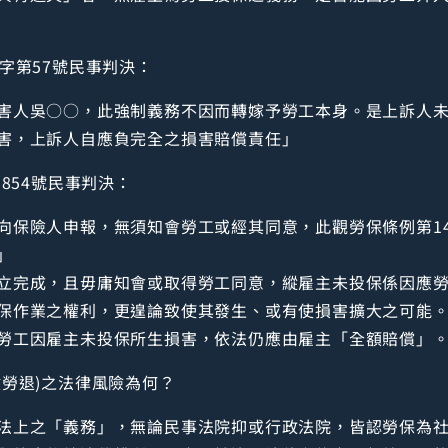
字第57號民事判決：
害人吳○○，此強制義務不因而轉嫁予勞工本身。是上訴人
害，上訴人自應負完全之損害賠償責任」
854號民事判決：
向保險人申報，無須知會勞工或經其同意，此觀勞保條例第1
」
立完成，且毋庸知會或取得勞工同意，縱雇主未投保係因應
保作業之權利，更遑論致使其發生、或有使損害擴大之可能
勞工因雇主未投保所生損害，依法仍應由雇主「全額賠償」
勞退)之法律風險為何？
法上之「義務」，無論民事法院抑或行政法院，皆認勞保為