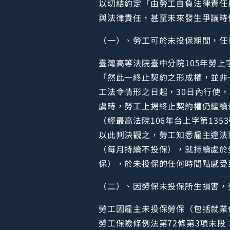
以切結約定「由勞工自負法律責任
與法律責任，甚至未來發生爭議時
（一）、勞工可於未投保期間，任
臺灣高等法院臺中分院105年勞上
「然此一終止契約之形成權，並非
工法令情形之日起，30日內行使
虞時，勞工上揭終止契約權仍繼續
（經最高法院106年台上字第135
以此判決觀之，勞工知悉雇主違法
（每月持續不投保），就持續處於
保），於未投保的任何時間點感受
（二）、因勞保未投保所生損害，
勞工因雇主未投保勞保（包括就業
勞工保險條例法第72條第3項末