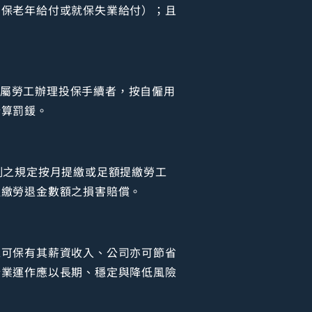
勞保老年給付或就保失業給付）；且
所屬勞工辦理投保手續者，按自僱用
計算罰鍰。
例之規定按月提繳或足額提繳勞工
提繳勞退金數額之損害賠償。
工可保有其薪資收入、公司亦可節省
企業運作應以長期、穩定與降低風險