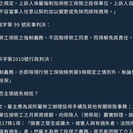
之規定，上訴人係屬強制加保勞工保險之投保單位，上訴人
不容當事人任意以契約加以變更或免除而排除適用。」
易字第 99 號民事判決：
勞工保險之強制義務，不因取得勞工同意，而得解免其責任
訴字第2010號行政判決：
制義務，亦即除現行勞工保險條例第9條規定之情形外，無論
投保」
否主張過失相抵？
明文，雇主應為其所屬勞工辦理投保手續及其他有關保險事務；
單位按勞工之月薪資總額，向保險人（勞保局）覈實辦理，
217條1項：「損害之發生或擴大，被害人與有過失者，法院
與有過失」者。然雇主為勞工投保之義務，是否能因勞工介