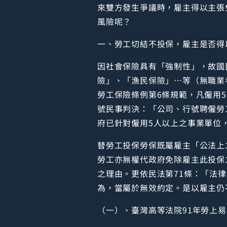
來雙方發生爭議時，雇主得以主張
風險呢？
一、勞工切結不投保，雇主是否得
因社會保險具有「強制性」，故國
險」、「漁民保險」…等（無職業
勞工保險條例第6條規範，凡僱用5
號民事判決：「公司、行號聘僱勞
府已針對僱用5人以上之事業單位
替勞工投保勞保既屬雇主「公法上
勞工亦無權代政府免除雇主此投保
之理由。更依民法第71條：「法
為，當屬於無效約定。是以雇主仍
（一）、臺灣高等法院91年勞上易