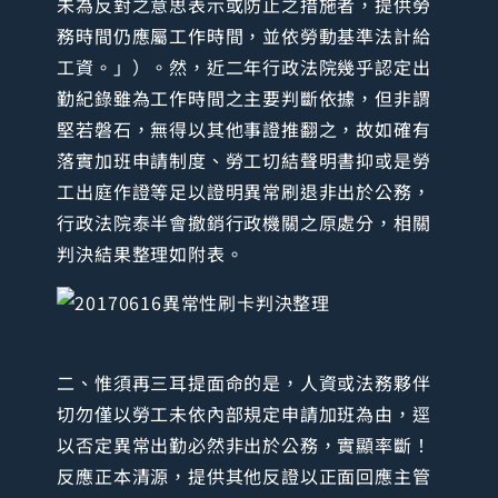
未為反對之意思表示或防止之措施者，提供勞
務時間仍應屬工作時間，並依勞動基準法計給
工資。」）。然，近二年行政法院幾乎認定出
勤紀錄雖為工作時間之主要判斷依據，但非謂
堅若磐石，無得以其他事證推翻之，故如確有
落實加班申請制度、勞工切結聲明書抑或是勞
工出庭作證等足以證明異常刷退非出於公務，
行政法院泰半會撤銷行政機關之原處分，相關
判決結果整理如附表。
二、惟須再三耳提面命的是，人資或法務夥伴
切勿僅以勞工未依內部規定申請加班為由，逕
以否定異常出勤必然非出於公務，實顯率斷！
反應正本清源，提供其他反證以正面回應主管