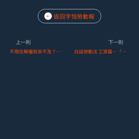
返回宇恒勞動報
上一則
下一則
不現在解僱就來不及？－談勞基法第12條30日除斥期間與第13條禁止解僱之適用關係
白話勞動法 工資篇—「基本工資」概念整理