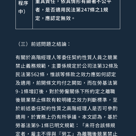
重其責任，依其情形有顯著不公平
程序
者，是否適用民法第247條之1規
中）
定，應認定無效。
（三）前述問題之結論：
有關於高階經理人等委任契約性質人員之競業
禁止義務規範，主要係規定於公司法第32條及
民法第562條，惟該等條款之效力應如何認定
及適用，前開條文均付之闕如，而在勞基法第
9-1條增訂後，對於勞僱關係下所約定之離職
後競業禁止條款有較明確之效力判斷標準，至
於前述委任契約性質之高階經理人是否可參酌
適用，於實務上仍有所爭議。本文認為，基於
勞基法第9-1條已明文規範：「未符合該條規
定者，雇主不得與『勞工」為離職後競業禁止