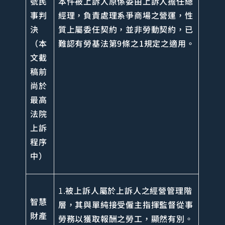
號民
本件被上訴人原係委由上訴人擔任總
事判
經理，負責處理系爭商場之營運，性
決
質上屬委任契約，並非勞動契約，已
（本
難認有勞基法第9條之1規定之適用。
文截
稿前
尚於
最高
法院
上訴
程序
中）
1.
被上訴人屬於上訴人之經營管理階
智慧
層，其與單純接受僱主指揮監督從事
財產
勞務以獲取報酬之勞工，顯然有別
。