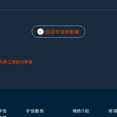
返回宇恒勞動報
別與工資給付爭議
宇恒
宇恒動態
律師介紹
勞