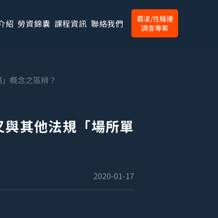
霸凌/性騷擾
介紹
勞資錦囊
課程資訊
聯絡我們
調查專案
場」概念之區辨？
又與其他法規「場所單
2020-01-17