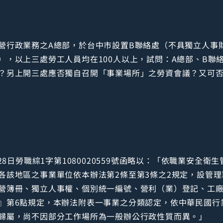
營行政業務之A總部，於台中市設置B聯絡處（不具獨立人事
），以上三處勞工人員均在100人以上，試問：A總部、B聯
？另上開三處應否獨自召開「事業場所」之勞資會議？又可
28日勞職綜1字第1080020559號函略以：「依職業安全衛生
各該地區之事業單位依本辦法第2條至第3條之2規定，設管
營簿冊、獨立人事權、個別統一編號、營利（業）登記、工
』第6點規定，本辦法附表一事業之分類認定，依中華民國行
歸屬，尚不因部分工作場所為一般辦公行政性質而異。」