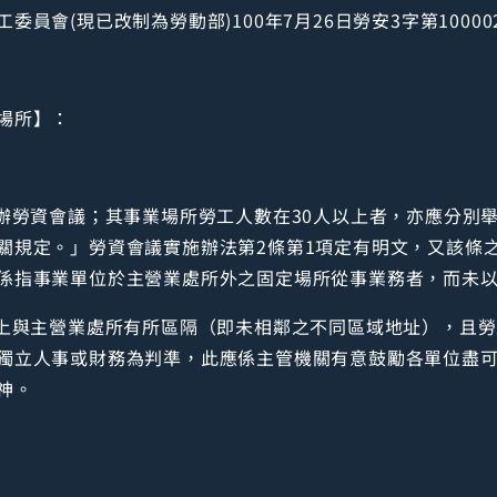
員會(現已改制為勞動部)100年7月26日勞安3字第10000
場所】：
舉辦勞資會議；其事業場所勞工人數在30人以上者，亦應分別
關規定。」勞資會議實施辦法第2條第1項定有明文，又該條
係指事業單位於主營業處所外之固定場所從事業務者，而未
置上與主營業處所有所區隔（即未相鄰之不同區域地址），且勞
獨立人事或財務為判準，此應係主管機關有意鼓勵各單位盡
神。