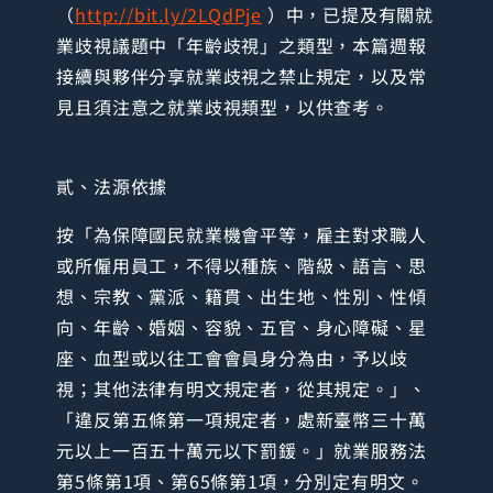
（
http://bit.ly/2LQdPje
）中，已提及有關就
業歧視議題中「年齡歧視」之類型，本篇週報
接續與夥伴分享就業歧視之禁止規定，以及常
見且須注意之就業歧視類型，以供查考。
貳、法源依據
按「為保障國民就業機會平等，雇主對求職人
或所僱用員工，不得以種族、階級、語言、思
想、宗教、黨派、籍貫、出生地、性別、性傾
向、年齡、婚姻、容貌、五官、身心障礙、星
座、血型或以往工會會員身分為由，予以歧
視；其他法律有明文規定者，從其規定。」、
「違反第五條第一項規定者，處新臺幣三十萬
元以上一百五十萬元以下罰鍰。」就業服務法
第5條第1項、第65條第1項，分別定有明文。