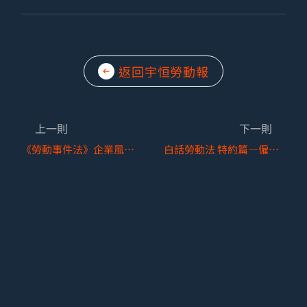
返回宇恒勞動報
上一則
下一則
《勞動事件法》企業風險自我盤點
白話勞動法 特約篇—僱用中高齡及高齡者注意事項