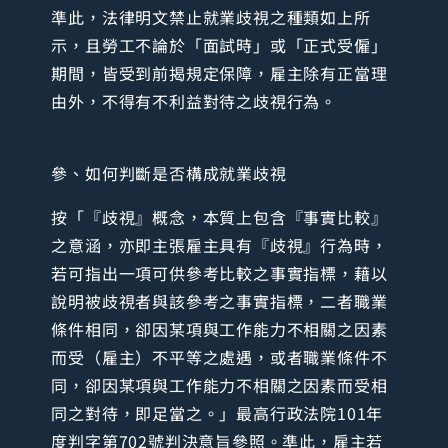
準此，法律明文禁止就業歧視之種類如上所
示，且勞工不論於「面試時」或「正式受僱」
期間，皆受到前揭規定保障，雇主除有正當理
由外，不得有不利益對待之歧視行為。
參、如何判斷是否構成就業歧視
按「『歧視』概念，本質上包含『事實比較』
之意涵，亦即主張雇主具有『歧視』行為時，
若可指出一項可供參考比較之事實指標，藉以
說明被歧視者與該參考之事實指標，二者職業
條件相同，卻因某項與工作能力不相關之因素
而受（雇主）不平等之處遇，或者職業條件不
同，卻因某項與工作能力不相關之因素而受相
同之對待，即足當之。」最高行政法院101年
度判字第702號判決意旨參照。準此，雇主若