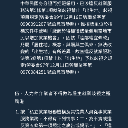
中華民國身分證而拒絕僱用，已涉違反就業服
務法第5條第1項就業歧視禁止「出生地」歧視
項目規定(勞委會99年12月16日勞職業字第
0990091207 號函意旨參照)。惟招標單位於招
標文件中載明「廠商於得標後儘量僱用當地市
民以增加就業機會」，因該「睦鄰權宜條款」
乃屬「居住地」概念，與屬與生俱來，無法改
變的「出生地」有所差異，故無違反就業服務
法第5條第1項禁止以「出生地」予以歧視之規
定(勞委會97年12月11日勞職業字第
0970084251 號函意旨參照)。
伍、人力仲介業者不得做為雇主就業歧視之避
風港
按「私立就業服務機構及其從業人員從事就業
服務業務，不得有下列情事：二、為不實或違
反第五條第一項規定之廣告或揭示。」、「違