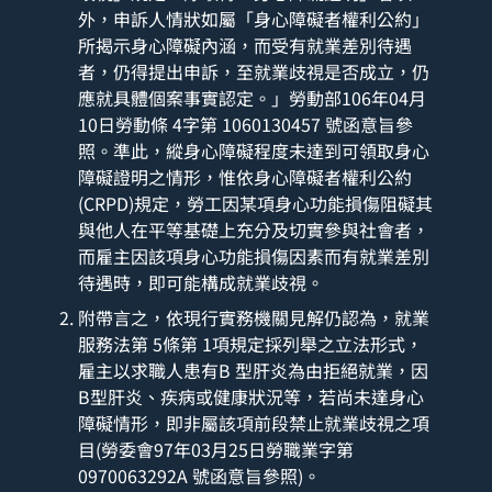
外，申訴人情狀如屬「身心障礙者權利公約」
所揭示身心障礙內涵，而受有就業差別待遇
者，仍得提出申訴，至就業歧視是否成立，仍
應就具體個案事實認定。」勞動部106年04月
10日勞動條 4字第 1060130457 號函意旨參
照。準此，縱身心障礙程度未達到可領取身心
障礙證明之情形，惟依身心障礙者權利公約
(CRPD)規定，勞工因某項身心功能損傷阻礙其
與他人在平等基礎上充分及切實參與社會者，
而雇主因該項身心功能損傷因素而有就業差別
待遇時，即可能構成就業歧視。
附帶言之，依現行實務機關見解仍認為，就業
服務法第 5條第 1項規定採列舉之立法形式，
雇主以求職人患有B 型肝炎為由拒絕就業，因
B型肝炎、疾病或健康狀況等，若尚未達身心
障礙情形，即非屬該項前段禁止就業歧視之項
目(勞委會97年03月25日勞職業字第
0970063292A 號函意旨參照)。