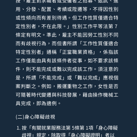
按「雇主對求職者或受僱者之招募、甄試、進
用、分發、配置、考績或陞遷等，不得因性別
或性傾向而有差別待遇。但工作性質僅適合特
定性別者，不在此限。」性別工作平等法第 7
條定有明文。準此，雇主不能因勞工性別不同
而有歧視行為，而但書所謂「工作性質僅適合
特定性別者」通稱「正當職業資格」，係指該
工作僅能由具有該條件者從事，如不要求該條
件，則不能完成或難以完成該工作。須注意的
是，所謂「不能完成」或「難以完成」應視個
案判斷之。例如，搬運重物之工作，女性是否
可隨著時代變遷與科技發展，藉由操作機械工
具完成，即為適例。
(二)身心障礙歧視
按「有關就業服務法第 5條第 1項「身心障礙
歧視」規定，除取得「身心障礙證明」者以