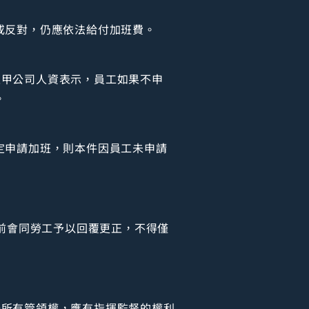
或反對，仍應依法給付加班費。
且甲公司人資表示，員工如果不申
。
定申請加班，則本件因員工未申請
資前會同勞工予以回覆更正，不得僅
場所有管領權，應有指揮監督的權利