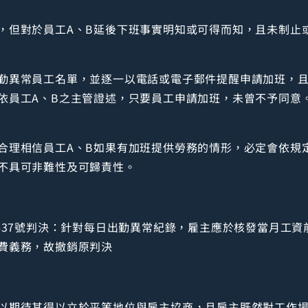
，但對於員工A、B延後下班事實明知或可得而知，且未制止
勤異常員工名單，並逐一以電話或電子郵件提醒申請加班，
依員工A、B之主管證述，只要員工申請加班，未曾不予同意
合理相信員工A、B如果有加班提供勞務的情形，必定會依規
不具可非難性及可歸責性。
第437號判決：針對每日出勤異常紀錄，雇主應於核發當月工
費義務，故撤銷原判決
以期待其得以立於平等地位與雇主協商，且雇主既然對工作