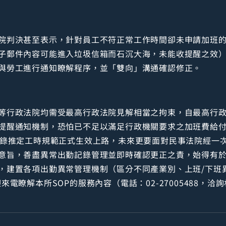
院判決甚至表示，針對員工不符正常工作時間卻未申請加班
子郵件內容可能進入垃圾信箱而石沉大海，未能收提醒之效）
與勞工進行通知瞭解程序，並「雙向」溝通確認修正。
等行政法院均需受最高行政法院見解相當之拘束，自最高行
提醒通知機制，恐怕已不足以滿足行政機關要求之加班費給付義
紀錄推定工時規範正式生效上路，未來更要面對民事法院經一
意旨，善盡異常出勤記錄管理並即時確認更正之責，始得有
，建置各項出勤異常管理機制（區分不同產業別、上班/下班異
電瞭解本所SOP的服務內容（電話：02-27005488，洽