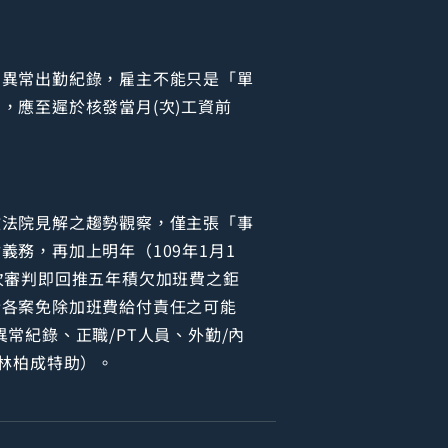
的異常出勤紀錄，雇主不能只是「單
，應至遲於核發當月(次)工資前
政法院見解之趨勢觀察，僅主張「事
務，再加上明年（109年1月1
次審判即回推五年積欠加班費之鉅
於各案免除加班費給付責任之可能
常紀錄、正職/PT人員、外勤/內
詢林柏成特助）。