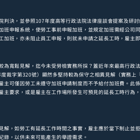
院判決，並參照107年度高等行政法院法律座談會提案及研
加班申報系統，使勞工事前申報加班，並規定加班需經公司
工加班，亦未阻止員工申報，則就未申請之延長工時，雇主
較為寬鬆見解，迄今未受勞檢實務所採？蓋近年來最高行政法
7年度裁字第320號）顯然多堅持較為保守之相異見解（實務
雇主可僅因勞工未遵守加班申請制度而不予給付加班費。此
雇主要求，或是雇主在工作場所發生可預見的延長工時行為
見解，如勞工有延長工作時間之事實，雇主應於當下制止並
紀錄，以供未來可能產生的舉證需求。