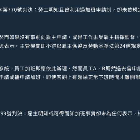
訴字第770號判決：勞工明知且曾利用過加班申請制，卻未依
然而如果沒有事前向雇主申請，或是工作未受雇主指揮監督
思表示，主管機關即不得以雇主係違反勞動基準法第24條規
系統，員工加班即應依此辦理，然而員工A、B既然過去曾申
申請或補申請加班，即使客觀上有超過正常下班時間才離開
第299號判決：雇主明知或可得而知加班事實卻未為任何表示