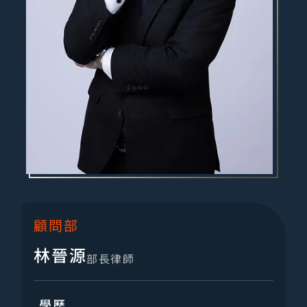
顧問部
林晉源
部長律師
學歷