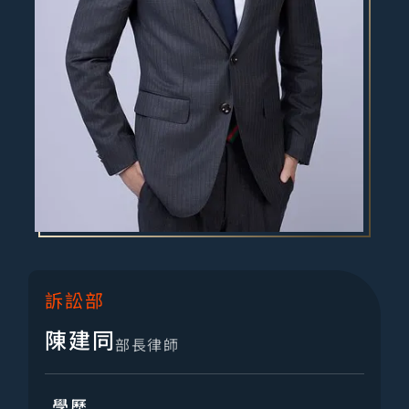
訴訟部
陳建同
部長律師
學歷