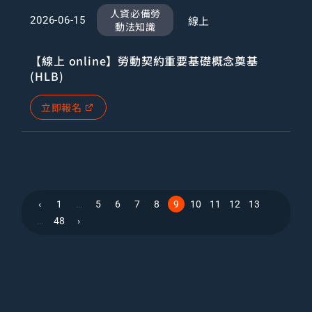
人資必備勞
線上
2026-06-15
動法知識
【線上 online】勞動契約重要基礎概念奠基
(HLB)
立即報名
‹
1
…
5
6
7
8
9
10
11
12
13
…
48
›